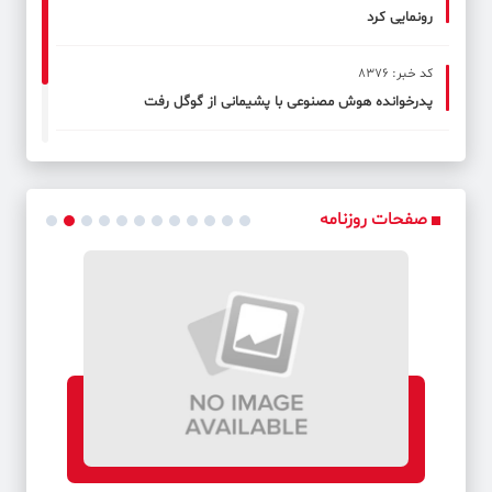
رونمایی کرد
کد خبر: 8376
پدرخوانده هوش مصنوعی با پشیمانی از گوگل رفت
کد خبر: 8377
«خاطرات سفیر» به چاپ نودونهم رسید
صفحات روزنامه