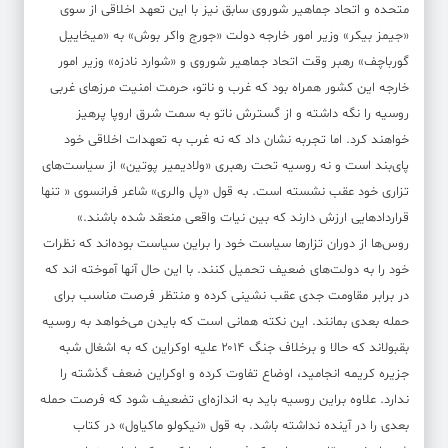
متحده و اتحاد جماهیر شوروی سابق نیز با این تعهد اخلاقی از سوی
«جیمز بیکر» وزیر امور خارجه دولت «جورج واکر بوش» به «میخاییل
گورباچف» رهبر وقت اتحاد جماهیر شوروی و «شوارد نادزه» وزیر امور
خارجه این کشور همراه بود که غرب و ناتو، حرمت امنیت مرزهای غربی
روسیه را نگه داشته و از گسترش ناتو به سمت شرق اروپا پرهیز
خواهند کرد. اما تجربه نشان داد که نه غرب به تعهدات اخلاقی خود
پای‌بند است و نه روسیه تحت رهبری «ولادیمیر پوتین» از سیاست‌های
تزاری خود عقب نشسته است. به قول «پل والری» شاعر فرانسوی « تنها
قراردادهایی ارزش دارند که بین نیات واقعی منعقد شده باشند.»
روس‌ها از دوران تزارها سیاست خود را براین سیاست بوده‌اند که نظرات
خود را به دولت‌های ضعیف تحمیل کنند. با این حال آنها آموخته اند که
در برابر مقاومت جدی عقب نشینی کرده و منتظر فرصت مناسب برای
حمله بعدی بمانند. این نکته همانی است که بایدن می‌خواهد به روسیه
بقبولاند که حالا و برخلاف جنگ ۲۰۱۴ علیه اوکراین که به اشغال شبه
جزیره کریمه انجامید، اوضاع تفاوت کرده و اوکراین ضعف گذشته را
ندارد. علاوه براین روسیه باید به اندازه‌ای تضعیف شود که فرصت حمله
بعدی را در آینده نداشته باشد. به قول «نیکولو ماکیاول» در کتاب