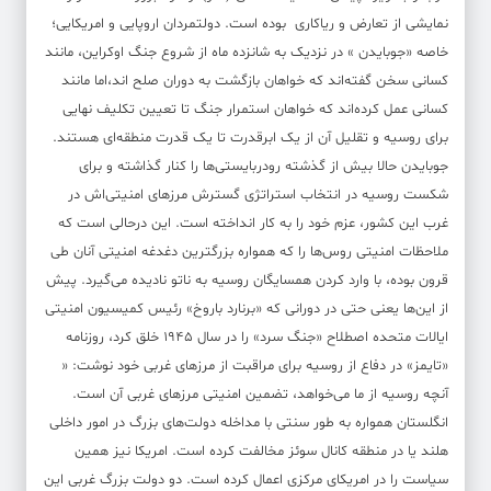
نمایشی از تعارض‌ و ریاکاری بوده است. دولتمردان اروپایی و امریکایی؛
خاصه «جوبایدن » در نزدیک به شانزده ماه از شروع جنگ اوکراین، مانند
کسانی سخن گفته‌اند که خواهان بازگشت به دوران صلح اند،اما مانند
کسانی عمل کرده‌اند که خواهان استمرار جنگ تا تعیین تکلیف نهایی
برای روسیه و تقلیل آن از یک ابرقدرت تا یک قدرت منطقه‌ای هستند.
جوبایدن حالا بیش از گذشته رودربایستی‌ها را کنار گذاشته و برای
شکست روسیه در انتخاب استراتژی گسترش مرزهای امنیتی‌اش در
غرب این کشور، عزم خود را به کار انداخته است. این درحالی است که
ملاحظات امنیتی روس‌ها را که همواره بزرگترین دغدغه امنیتی آنان طی
قرون بوده، با وارد کردن همسایگان روسیه به ناتو نادیده می‌گیرد. پیش
از این‌ها یعنی حتی در دورانی که «برنارد باروخ» رئیس کمیسیون امنیتی
ایالات متحده اصطلاح «جنگ سرد» را در سال ۱۹۴۵ خلق کرد، روزنامه
«تایمز» در دفاع از روسیه برای مراقبت از مرزهای غربی خود نوشت: «
آنچه روسیه از ما می‌خواهد، تضمین امنیتی مرزهای غربی آن است.
انگلستان همواره به طور سنتی با مداخله دولت‌های بزرگ در امور داخلی
هلند یا در منطقه کانال سوئز مخالفت کرده است. امریکا نیز همین
سیاست را در امریکای مرکزی اعمال کرده است. دو دولت بزرگ غربی این