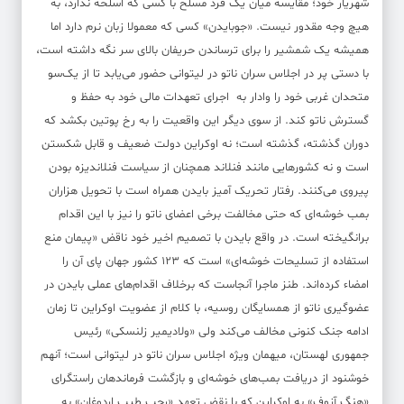
شهریار خود؛ مقایسه میان یک فرد مسلح با کسی که اسلحه ندارد، به
هیچ وجه مقدور نیست. «جوبایدن» کسی که معمولا زبان نرم دارد اما
همیشه یک شمشیر را برای ترساندن حریفان بالای سر نگه داشته است،
با دستی پر در اجلاس سران ناتو در لیتوانی حضور می‌یابد تا از یک‌سو
متحدان غربی خود را وادار به اجرای تعهدات مالی خود به حفظ و
گسترش ناتو کند. از سوی دیگر این واقعیت را به رخ پوتین بکشد که
دوران گذشته، گذشته است؛ نه اوکراین دولت ضعیف و قابل شکستن
است و نه کشورهایی مانند فنلاند همچنان از سیاست فنلاندیزه بودن
پیروی می‌کنند. رفتار تحریک آمیز بایدن همراه است با تحویل هزاران
بمب خوشه‌ای که حتی مخالفت برخی اعضای ناتو را نیز با این اقدام
برانگیخته است. در واقع بایدن با تصمیم اخیر خود ناقض «پیمان منع
استفاده از تسلیحات خوشه‌ای» است که ۱۲۳ کشور جهان پای آن را
امضاء کرده‌اند. طنز ماجرا آنجاست که برخلاف اقدام‌های عملی بایدن در
عضوگیری ناتو از همسایگان روسیه، با کلام از عضویت اوکراین تا زمان
ادامه جنک کنونی مخالف می‌کند ولی «ولادیمیر زلنسکی» رئیس
جمهوری لهستان، میهمان ویژه اجلاس سران ناتو در لیتوانی است؛ آنهم
خوشنود از دریافت بمب‌های خوشه‌ای و بازگشت فرماندهان راستگرای
«هنگ آزوف» به اوکراین که با نقض تعهد «رجب طیب اردوغان» به