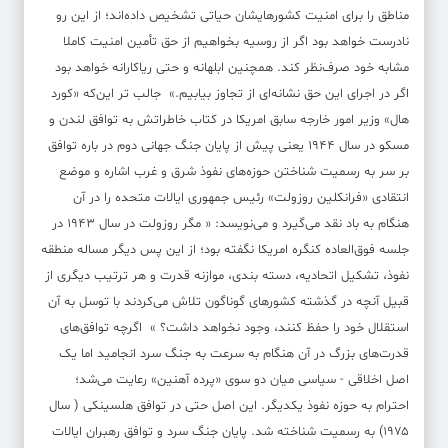
مناطق را برای امنیت کشورهایشان حیاتی تشخیص داده‌اند؛ از این رو
نادرست خواهد بود اگر از روسیه بخواهیم از حق تأمین امنیت کاملا
مشابه خود صرف‌نظر کند. همچنین ابلهانه و حتی ریاکارانه خواهد بود
اگر در اجرای این حق نشانه‌ای از تجاوز بیابیم.» جالب تر این‌که «کورد
هال» وزیر امور خارجه سابق امریکا در کتاب خاطراتش به توافق لندن و
مسکو در سال ۱۹۴۴ یعنی پیش از پایان جنگ جهانی دوم در باره توافق
بر سر به رسمیت شناختن حوزه‌های نفوذ شرق و غرب اشاره و موضع
انتقادی «فرانکلین روزولت» رئیس جمهوری ایالات متحده را در آن
هنگام به باد نقد می‌گیرد و می‌نویسد: « مگر روزولت در سال ۱۹۴۳ در
جلسه فوق‌العاده کنگره امریکا نگفته بود؛ از این پس دیگر مساله منطقه
نفوذ، تشکیل اتحادیه، دسته بندی، موازنه قدرت و هر ترتیب دیگری از
قبیل آنچه در گذشته کشورهای گوناگون تلاش می‌کردند با توسل به آن
استقلال خود را حفظ کنند، وجود نخواهد داشت؟ » اگرچه توافق‌های
قدرت‌های بزرگ در آن هنگام به سرعت به جنگ سرد انجامید اما یک
اصل اخلاقی - سیاسی میان دو سوی «پرده آهنین» رعایت می‌شد؛
احترام به حوزه نفوذ یکدیگر. این اصل حتی در توافق هلسینکی ( سال
۱۹۷۵) به رسمیت شناخته شد. پایان جنگ سرد و توافق رهبران ایالات