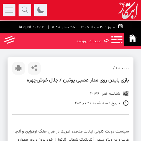
امروز :
۲۰ مرداد ۱۴۰۵ |
25 صفر 1448
| 11 August 2026
➪
صفحات روزنامه
صفحه ۱ /
بازی بایدن روی مدار عصبی پوتین ‪/‬ جلال خوش‌‌چهره
شناسه خبر: 12176
تاریخ : سه شنبه 20 تی‍ 1402
سیاست دولت کنونی ایالات متحده امریکا در قبال جنگ اوکراین و آنچه
غرب و به ویژه پیمان آتلانتیک شمالی (ناتو) از خود بروز داده، همواره