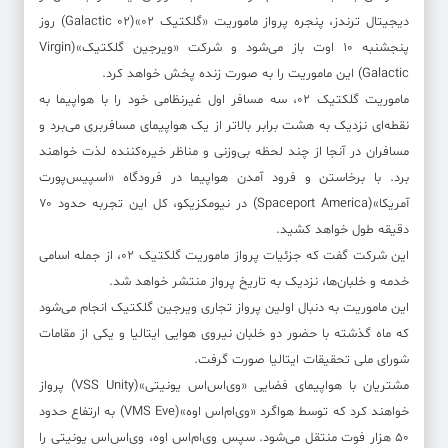
دیجیتال ترندز، پنجره پرواز ماموریت «گلکتیک ۰۲»(Galactic ۰۲) روز
پنجشنبه ۱۰ اوت باز می‌شود و شرکت «ویرجین گلکتیک»(Virgin
Galactic) این ماموریت را به صورت زنده پخش خواهد کرد.
ماموریت گلکتیک ۰۲، سه مسافر اول غیرنظامی خود را با هواپیما به
نقطه‌ای نزدیک به هشت برابر بالاتر از یک هواپیمای مسافربری می‌برد و
مسافران در آنجا از چند لحظه بی‌وزنی و مناظر خیره‌کننده لذت خواهند
برد. با برخاستن و فرود آمدن هواپیما در فرودگاه «اسپیس‌پورت
آمریکا»(Spaceport America) در نیومکزیکو، کل این تجربه حدود ۷۰
دقیقه طول خواهد کشید.
این شرکت گفت که جزئیات پرواز ماموریت گلکتیک ۰۲، از جمله اسامی
خدمه و خلبان‌ها، نزدیک به تاریخ پرواز منتشر خواهد شد.
این ماموریت به دنبال اولین پرواز تجاری ویرجین گلکتیک انجام می‌شود
که ماه گذشته با حضور دو خلبان نیروی هوایی ایتالیا و یکی از مقامات
شورای ملی تحقیقات ایتالیا صورت گرفت.
مشتریان با هواپیمای فضایی «وی‌اس‌اس یونیتی»(VSS Unity) پرواز
خواهند کرد که توسط هواگرد «وی‌ام‌اس اوه»(VMS Eve) به ارتفاع حدود
۵۰ هزار فوت منتقل می‌شود. سپس وی‌ام‌اس اوه، وی‌اس‌اس یونیتی را