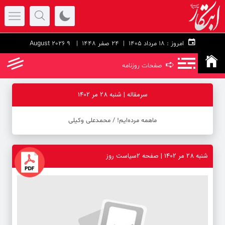
امروز :
۱۸ مرداد ۱۴۰۵ |
24 صفر 1448
| 9 August 2026
➪
صفحات روزنامه
سرمقاله | شنبه 28 مر 1402
ماهمه مرده‌ایم! ‪/‬ محمدعلی وکیلی
شنبه 28 مر 1402 | صفحه 2سیاست روز