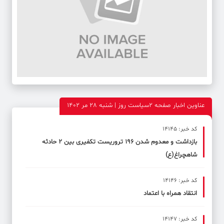
عناوین اخبار صفحه 2سیاست روز | شنبه 28 مر 1402
کد خبر: 14145
بازداشت و معدوم شدن ۱۹۶ تروریست تکفیری بین ۲ حادثه
شاهچراغ(ع)
کد خبر: 14146
انتقاد همراه با اعتماد
کد خبر: 14147