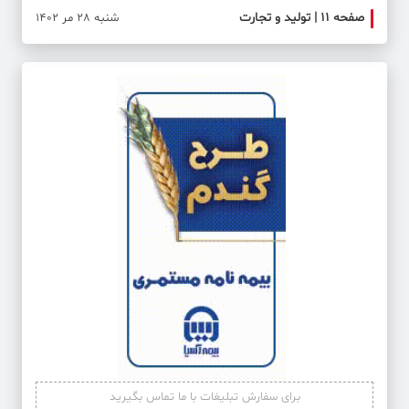
صفحه ۱۱ | تولید و تجارت
صفحه 
شنبه 28 مر 1402
برای سفارش تبلیغات با ما تماس بگیرید