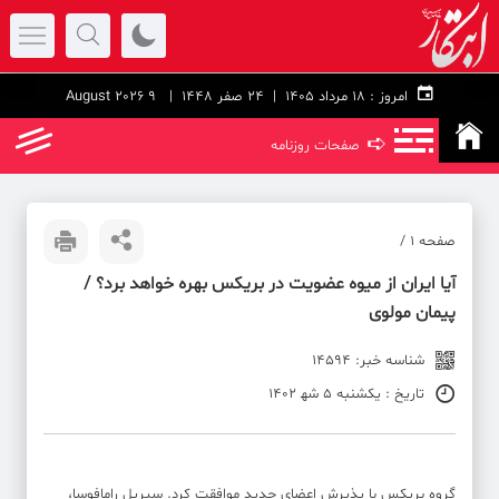
امروز :
۱۸ مرداد ۱۴۰۵ |
24 صفر 1448
| 9 August 2026
➪
صفحات روزنامه
صفحه ۱ /
پیمان مولوی
شناسه خبر: 14594
تاریخ : یکشنبه 5 شه‍ 1402
گروه بریکس با پذیرش اعضای جدید موافقت کرد. سیریل رامافوسا،