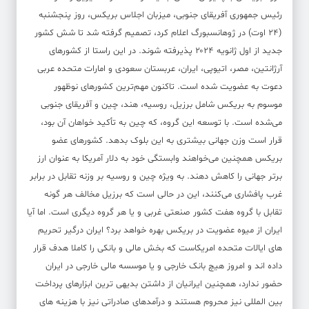
رئیس‌ جمهوری آفریقای جنوبی، میزبان اجلاس بریکس، روز پنجشنبه
(۲۴ اوت) در ژوهانسبورگ اعلام کرد، تصمیم گرفته شد تا شش کشور
جدید از اول ژانویه ۲۰۲۴ پذیرفته شوند. در این راستا از کشورهای
آرژانتین، مصر، اتیوپی، ایران، عربستان سعودی و امارات متحده عربی
دعوت به عضویت شده است. تاکنون مهم‌ترین کشورهای نوظهور
موسوم به بریکس شامل برزیل، روسیه، هند، چین و آفریقای جنوبی
می‌شده است. با توسعه این گروه، که چین به تأکید خواهان آن بود،
قرار است وزن جهانی بیشتری به این بلوک بدهد. کشورهای عضو
بریکس همچنین می‌خواهند وابستگی خود به دلار آمریکا به عنوان ارز
برتر جهانی را کاهش دهند. به ویژه چین و روسیه بر وزنه تقابل در برابر
غرب پافشاری می‌کنند، این در حالی است که برزیل مخالف هر گونه
تقابل با گروه هفت کشور صنعتی غربی و یا هر گروه دیگری است. اما آیا
ایران از میوه عضویت در بریکس بهره خواهد برد؟ ایران درگیر تحریم
های ایالات متحده امریکاست که بخش مالی و بانکی را کاملا هدف قرار
داده اند و امروز هیچ بانک خارجی و یا موسسه مالی خارجی در ایران
حضور ندارد، همچنین ایرانیان از داشتن بدیهی ترین ابزارهای پرداخت
بین المللی نیز محروم هستند و درآمدهای صادراتی نیز با هزینه های