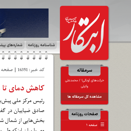
شناسنامه روزنامه
شماره‌های پیش
کد خبر: 16351 | صفحه ۳ | جامعه | تاریخ: 15 مه‍ 1402
سرمقاله
حرکت‌های آونگی! / محمدعلی
کاهش دمای تا ۸ درجه‌ای و بارش پراکنده
وکیلی
مشاهده کل سرمقاله ها
رئیس مرکز ملی پیش‌بی
صادق ضیاییان در گفت‌
صفحات روزنامه
بخش‌هایی از شمال شرق
☰
صفحه ۱
وی با بیان اینکه طی س