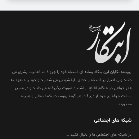
کد خبر: 62003
زنگ خطر تبلیغات جدید شهری!
کد خبر: 62017
عقب‌نشینی موقت واشنگتن
کد خبر: 61980
رقیب چینی بنز و بی‌ام‌و به اروپا رفت
روزنامه نگاران این بنگاه رسانه ای اشتباه خود را جزو ذات فعالیت بشری می
دانند ولی اصرار بر اشتباه را خطای نابخشودنی می شمارند و خود را متعهد به
کد خبر: 61985
عذر خواهی در هنگام اطلاع از اشتباه صورت پذیرفته می دانند و در مسیر
اقتصاد ایران جنگی، سیاست‌گذاری همچنان عادی
رسالت حرفه ای خود از دریافت هر گونه پورسانت ،کمک مالی و هزینه
معذورند.
کد خبر: 62022
وقفه برای خشاب گذاری
شبکه های اجتماعی
کد خبر: 61993
در شبکه های اجتماعی ما را دنبال کنید ...
آزادی و تختی همچنان خارج از دسترس