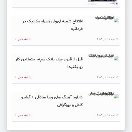
کد خبر: 62010
موج بازگشت زائران اربعین زودتر از سال‌های گذشته آغاز شد
افتتاح شعبه ای‌وان همراه مکانیک در
فرمانیه
کد خبر: 61994
رونمایی از دو خرید جدید پرسپولیس!
شنبه 10 مر 1405
ادامه خبر
کد خبر: 61981
قبل از قبول چک بانک سپه، حتما این کار
آیفون در کدام کشور گران‌تر است؟
رو بکنید!
کد خبر: 62023
شنبه 10 مر 1405
ادامه خبر
ایران و آمریکا، ادامه مسیر نیمه جنگ و صلح
دانلود آهنگ های رضا صادقی + آرشیو
کد خبر: 62004
زردترین سناریوی این روزهای اینستاگرام
کامل و بیوگرافی
شنبه 10 مر 1405
ادامه خبر
کد خبر: 61986
زنگ خطر انباشت نیاز؛ فنر قیمت‌ها فشرده شده