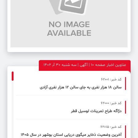
عناوین اخبار صفحه ۱۰ | آگهی | سه شنبه 30 آب‍ 1402
کد خبر: 62001
سالن ۱۸ هزار نفری به جای سالن ۱۲ هزار نفری آزادی
کد خبر: 62000
دژاگه طراح تمرینات لوسیل قطر
کد خبر: 62015
آخرین وضعیت ذخایر میگوی دریایی استان بوشهر در سال ۱۴۰۵