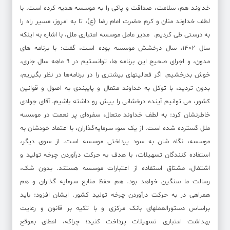
خداوند هم، سلامت، صداقت و پاکی را به موسسه هدیه کرده است. با
لطف خداوند منان و کرم حضرت امام رضا (ع)، تا به امروز، مسیر راه را
به درستی طی کردیم. مدیر عامل موسسه اعتباری ملل، با اشاره به اینکه
سال 1402، سال درخشش موسسه بوده است، گفت: با برنامه های
مدون، و اجرای صحیح این برنامه ها، توانستیم در 9 ماهه سال جاری،
خوش بدرخشیم. اگر فعالیتهای بیشتری را در برنامه‌ها در نظر بگیریم،
بدون تردید، با توکل به خداوند متعال و پایبندی به اصول و قوانین
کشور، می توانیم آینده درخشانی را پیش رو داشته باشیم. آقای جوادی
خاطرنشان کرد: به لطف خداوند متعال، سفره‌ای پر نعمت در موسسه
ملل گسترده شده است. از یک سو، سرمایه‌گذاران، با اعتماد خودشان به
موسسه، نگاه شان به سود پرداختی موسسه است. از سوی دیگر،
استفاده کنندگان تسهیلات، با هدف به حرکت درآوردن چرخه تولید و
اشتغال، مشتاق استفاده از اعتبارات موسسه هستند. بدون شک،
رسالت ما سنگین خواهد بود. هم حفظ منابع سرمایه گذاران و هم
همراهی در به حرکت درآوردن چرخه تولید کشور. ایشان افزود: باید
براساس دستورالعملهای بانک مرکزی و با تکیه بر قانون و رعایت
بهداشت اعتباری تسهیلات پرداخت کنید؛ چراکه، اعطای بموقع