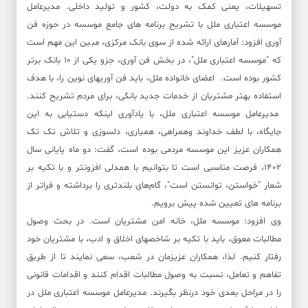
تسهیلات، یعنی کمک به دولت، کشور و تولید داخلی. مدیرعامل
موسسه اعتباری ملل با تشریح برنامه های جامع موسسه در حوزه فن
آوری افزود: آمارهای ارائه شده از سوی بانک مرکزی، مبین این مهم است
که "موسسه اعتباری ملل"، در بخش فن آوری، جزو یکی از ۱۰ بانک برتر
کشور بوده است. اعضای خانواده ملل، باید فن آوریهای نوین را، با هدف
استفاده بهتر مشتریان از خدمات جدید بانکی، برای مردم تشریح کنند.
مدیرعامل موسسه اعتباری ملل، با یادآوری اینکه دستیابی به این
جایگاه، با لطف خداوند وهمراهی، همیاری، دلسوزی و تلاش تک تک
همکاران عزیز این موسسه مردمی بوده است، گفت: دو ماه پایانی سال
۱۴۰۲، فرصت مناسبی است تا بتوانیم با همدلی افزونتر و با تکیه بر
شعار "خواستن، توانستن است"، گام‌های بلندتری را برداشته و فراتر از
برنامه های تعیین شده پیش برویم.
وی افزود: موسسه ملل، خانه امن مشتریان است. در بحث وصول
مطالبات معوق، باید با تکیه بر شاخصهای اخلاق و ادب، با مشتریان خود
رفتار کنیم. لذا، همکاران عزیزمان در شعب، سعی نمایند تا از طریق
تفاهم و تعامل، نسبت به وصول مطالبات اقدام کنند و اقدامات قانونی
را در مراحل بعدی خود درنظر بگیرند. مدیرعامل موسسه اعتباری ملل در