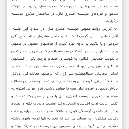
شده، با حضور مدیرعامل، اعضای هیئت مدیره، معاونان، روسای ادارات،
مناطق و حوزه‌های موسسه اعتباری ملل، در ساختمان مرکزی موسسه
برگزار شد.
به گزارش روابط عمومی موسسه اعتباری ملل، در ابتدای این جلسه،
آقای جوادی، ضمن گرامیداشت یاد و خاطره شادروان جناب حاج آقای
مروجی و با تاکید بر لزوم بهره گیری از فرصتهای معنوی در ماههای
رجب، شعبان و رمضان گفت: در سه ماه بافضیلت پیش رو، سعی کنیم
با تقویت خصایص اخلاقی، به خودسازی اهتمام ورزیم. یکی از خصلتهای
اخلاقی، خوش برخوردی، احترام و تکریم به مشتریان است. لذا، بر
اساس فرمایش امیرالمومنین علی (ع)، که "فرصتها، همانند ابر، زودگذر
هستند."، از این فرصتها، بهره مند شویم؛ چراکه با توجه به این مسائل،
پاداش دنیوی و اخروی برای همه ما خواهد داشت. آقای جوادی احترام به
مردم و مشتریان موسسه اعتباری ملل را یکی از ضروریات دانست و
گفت: رعایت آداب اخلاقی و انسانی و نیز اهمیت دادن به نظم و انضباط
و در نظر داشتن آراستگی فردی و نظافت محیط کار، از ابزارهای جلب
رضایت مشتریان به حساب می آید که باید به آنها توجه وافری داشته
باشیم. ایشان افزود:از ابتدای تاسیس این موسسه، نیت پاک بوده و