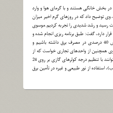
 از 80 درصد مشترکان برق استان، در بخش خانگی هستند و با گرمای هوا و وارد
وی توضیح داد که در روزهای گرم اخیر میزان
در استان از 500 مگاوات در شرایط معمولی به یکباره به هزار و 200 مگاوات رسید و رشد شدیدی را تجربه کردیم.موسوی
قرار دارد، گفت: طبق برنامه ریزی انجام شده و
کاهش ساعت کاری ادارات، انتظار داریم دستگاه‌های دولتی در ساعات اداری کاهش 40 درصدی در مصرف برق داشته باشیم و
وی همچنین از واحدهای تجاری خواست که از
روشن کردن لامپ‌های پرمصرف و غیرضروری خودداری کنند. علاوه براین مشترکان می‌توانند با تنظیم درجه کولرهای گازی بر روی 24
اوج بار ( ساعات 11 تا 17 و ساعات ابتدایی شب)، استفاده از نور طبیعی و غیره در تأمین برق