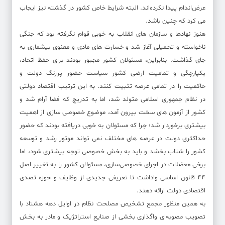
عرض‌اندام پیدا نکرده‌اند. البته شرایط خاص کشور در گذشته نیز ایجاب
می کرد که چنین باشد.
هنوز نهادها و سازمان های انقلاب به خوبی قوام نگرفته بود که جنگی
ناخواسته و تحمیلی آغاز شد و خسارت های مادی و معنوی بیشماری به
جای گذاشت. بنابراین، مسئولان کشور مجبور بودند برای حفظ اتحاد،
یکپارچگی و تمامیت ارضی کشور سیاست حضور پررنگ دولت و
حاکمیت را در تمامی عرصه تثبیت کنند. به این ترتیب اقتصاد دولتی
در نظام جمهوری اسلامی متولد شد، اما به تدریج که فضا آرام شد و
کشور از آزمون های سخت بیرون آمد، موضوع خصوصی سازی از اهمیت
بیشتری برخوردار شد؛ چرا که مسئولان به خوبی دریافته بودند که حضور
حداکثری دولت در عرصه های مختلف نمی تواند موتور رشد و توسعه
کشور را شتاب بخشد و باید به بخش خصوصی توجه بیشتری شود، اما
برخی معضلات در اجرای خصوصی‌سازی، مسئولان کشور را به تغییر اصل
۴۴ قانون اساسی واداشت تا تعریفی جدیدی از وظایف و حوزه تصدی
اقتصادی دولت ارائه دهند.
به همین منظور مجمع تشخیص مصلحت نظام در اوایل دهه هشتاد با
تصویب مصوبه‌ای واگذاری بخشی از صنایع استراتژیک و مادر به بخش