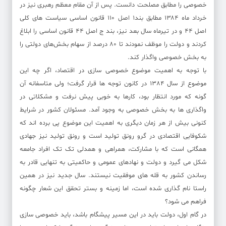
خصوصی را مطابق مصلحت دانست. پس از آن مقام معظم رهبری نیز در
خرداد ماه ۱۳۸۴ مطابق بند۱ اصل ۱۱۰ قانون اساسی سیاست های کلی
اصل ۴۴ و در تیرماه سال بعد نیز، بند ج اصل ۴۴ قانون اساسی را ابلاغ
کردند و دولت را موظف نمودند تا ۸۰ درصد از سهام بخش‌های دولتی را
به بخش خصوصی واگذار کند.
با توجه به اهمیت موضوع خصوصی سازی در اقتصاد، اگر چه این
موضوع از سال 1384 در کانون توجه ها قرار گرفت؛ ولی متاسفانه آن
گونه که مورد انتظار بود، کارها به خوبی پیش نرفت و مشکلاتی در
واگذاری ها به بخش خصوصی به وجود آمد. مسئولان کشور در شرایط
کنونی بیش از هر زمان دیگری به اهمیت این موضوع پی برده اند که
شکوفایی اقتصادی در گرو رونق تولید است و رونق تولید نیز جهادی
همگانی است که با مشارکت، همراهی و همدلی تک تک افراد جامعه
شکل می گیرد و دولت و نهادهای عمومی و حاکمیتی به تنهایی قادر به
رساندن کشور به قله های موفقیت نیستند. سال جدید نیز در همین
راستا نام گذاری شده است، اما زمینه و بستر تحقق این شعار چگونه
فراهم می شود؟
در گام اول، دولت باید در این مسیر پیشگام باشد، باید خصوصی سازی