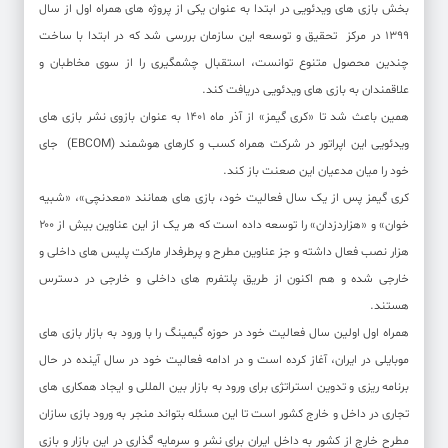
بخش بازی های ویدئویی در ابتدا به عنوان یکی از پروژه های همراه اول از سال
۱۳۹۹ در مرکز تحقیق و توسعه این سازمان بررسی شد که در ابتدا با ساخت
چندین محصول متنوع توانست، استقبال چشمگیری را از سوی مخاطبان و
علاقمندان به بازی های ویدئویی دریافت کند.
همین باعث شد تا «کری گیمز» از آذر ماه ۱۴۰۱ به عنوان بازوی نشر بازی های
ویدئویی این اپراتور در شرکت همراه کسب و کارهای هوشمند (EBCOM) جای
خود را میان مدعیان این صعنت باز کند.
کری گیمز پس از یک سال فعالیت خود، بازی های همانند «معدنچی»، «شبیه
خوان» و «هزاردزدان» را توسعه داده است که هر یک از این عناوین بیش از ۲۰۰
هزار نصب فعال داشته و جز عناوین مطرح و پرطرفدار مارکت پلیس های داخلی و
خارجی شده و هم اکنون از طریق پلتفرم های داخلی و خارجی در دسترس
هستند.
همراه اول اولین سال فعالیت خود در حوزه گیمینگ را با ورود به بازار بازی های
موبایلی در ایران، آغاز کرده است و در ادامه فعالیت خود در سال آینده در حال
برنامه ریزی و تدوین استراتژی برای ورود به بازار بین المللی و ایجاد همکاری های
تجاری در داخل و خارج کشور است تا این مسئله بتواند منجر به ورود بازی سازان
مطرح خارج از کشور به داخل ایران برای نشر و سرمایه گذاری در این بازار و بازی