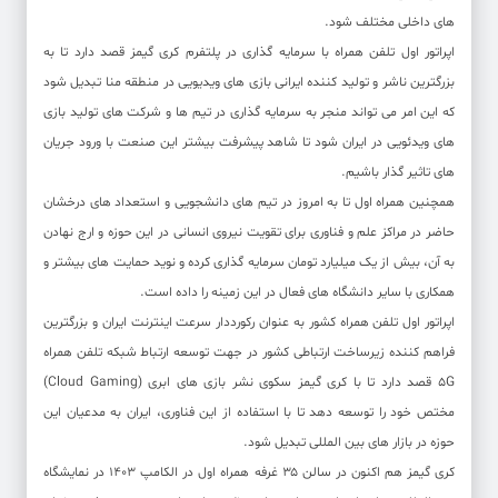
های داخلی مختلف شود.
اپراتور اول تلفن همراه با سرمایه گذاری در پلتفرم کری گیمز قصد دارد تا به
بزرگترین ناشر و تولید کننده ایرانی بازی های ویدیویی در منطقه منا تبدیل شود
که این امر می تواند منجر به سرمایه گذاری در تیم ها و شرکت های تولید بازی
های ویدئویی در ایران شود تا شاهد پیشرفت بیشتر این صنعت با ورود جریان
های تاثیر گذار باشیم.
همچنین همراه اول تا به امروز در تیم های دانشجویی و استعداد های درخشان
حاضر در مراکز علم و فناوری برای تقویت نیروی انسانی در این حوزه و ارج نهادن
به آن، بیش از یک میلیارد تومان سرمایه گذاری کرده و نوید حمایت های بیشتر و
همکاری با سایر دانشگاه های فعال در این زمینه را داده است.
اپراتور اول تلفن همراه کشور به عنوان رکورددار سرعت اینترنت ایران و بزرگترین
فراهم کننده زیرساخت ارتباطی کشور در جهت توسعه ارتباط شبکه تلفن همراه
5G قصد دارد تا با کری گیمز سکوی نشر بازی های ابری (Cloud Gaming)
مختص خود را توسعه دهد تا با استفاده از این فناوری، ایران به مدعیان این
حوزه در بازار های بین المللی تبدیل شود.
کری گیمز هم اکنون در سالن ۳۵ غرفه همراه اول در الکامپ ۱۴۰۳ در نمایشگاه