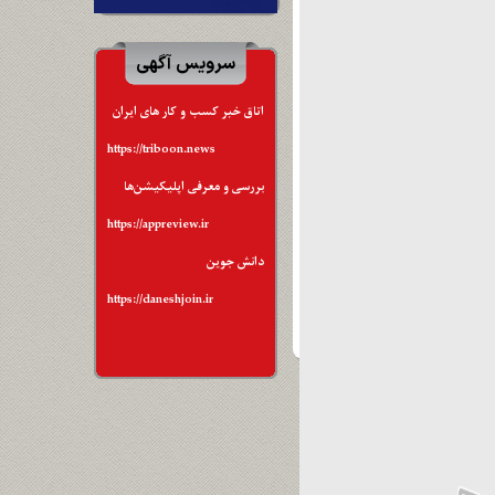
سرویس آگهی
اتاق خبر کسب و کار های ایران
https://triboon.news
بررسی و معرفی اپلیکیشن‌ها
https://appreview.ir
دانش جوین
https://daneshjoin.ir