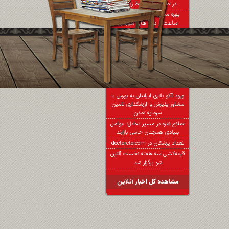
در صیانت از محیط زیست
بهره مندی ۱۹ هزار و ۹۰۰ نفر
ساعت از دوره های آموزشی
مشاهده کل اخبار
اخبار آنلاین
ورود آکو باتری ایرانیان به بورس با
مشاور پذیرش و ارزشگذاری تامین
سرمایه تمدن
اصلاح نقره در مسیر تعادل؛ عوامل
بنیادی همچنان حامی بازارند
تعداد پزشکان در doctoreto.com
قرعه‌کشی سه هفته نخست آلتین
شو برگزار شد
مشاهده کل اخبار آنلاین