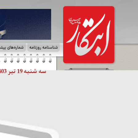
شناسنامه روزنامه
شماره‌های پیش
سه شنبه 19 تیر 1403 | صفحه ۷ | ایران زمین
سرمقاله
معمای راست افراطی در اروپا /
محمدرضا ستاری
مشاهده کل سرمقاله ها
صفحات روزنامه
☰
صفحه آخر