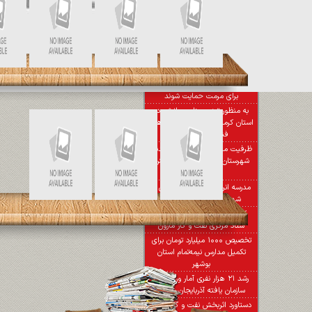
ارائه بیش از ۱۳ میلیارد کمک هزینه
دارو و درمان به بیماران البرز
رویداد هدایت تخصصی و
توانمندسازی با هدف اشتغال
جوانان برگزار می شود
مالکان خانه‌های تاریخی اصفهان
برای مرمت حمایت شوند
به منظور توزیع مناسب انرژی در
استان کرمانشاه تمامی ظرفیت‌های
فنی بکارگرفته شد
ظرفیت منابع تامین آب آشامیدنی
شهرستان علی آباد كتول افزایش
یافت
مدرسه انرژی اتمی در بندرعباس تا
شهریور ماه تکمیل می‌شود
كاهش 54 درصدی مصرف برق
ستاد مركزی نفت و گاز مارون
تخصیص ۱۰۰۰ میلیارد تومان برای
تکمیل مدارس نیمه‌تمام استان
بوشهر
رشد ۲۱ هزار نفری آمار ورزشکاران
سازمان یافته آذربایجان شرقی
دستاورد اثربخش نفت و گاز مارون