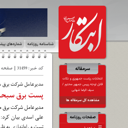
شناسنامه روزنامه
شماره‌های پیش
کد خبر: 31459 | صفحه ۷ | ایران زمین | تاریخ: 24 تی‍ 1403
سرمقاله
انتخابات ریاست جمهوری و نکات
مدیرعامل شرکت برق م
قابل توجه رییس جمهور محترم /
سیف الرضا شهابی
پست برق سبحا
مشاهده کل سرمقاله ها
مدیرعامل شرکت برق منطقه‌ای خوز
صفحات روزنامه
تست و راه‌اندازی به ظرفیت ۳۰ مگاولت آمپر به پایان رسید و آماده