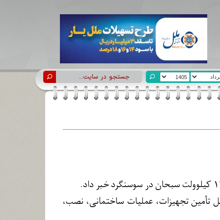
اول پست ۱۳۲ به ۳۳ کیلوولت سبحان شامل تأمین تجهیزات، عملیات ساختمانی، نصب،