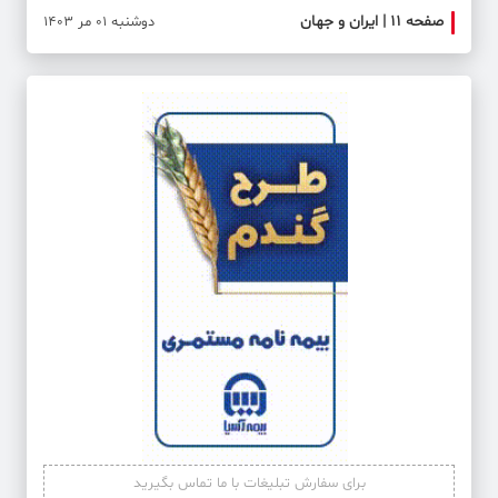
صفحه ۱۱ | ایران و جهان
صفحه 
دوشنبه 01 مر 1403
برای سفارش تبلیغات با ما تماس بگیرید