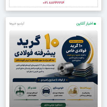
88242214 021
اخبار آنلاین
آرشیو خبرها