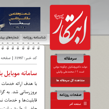
شناسنامه روزنامه
شماره‌های پیش
کد خبر: 31987 | صفحه ۹ | تولید و تجارت | تاریخ: 06 مر 1403
سرمقاله
دولت دکترپزشکیان چگونه دولتی
سامانه موبایل ب
است ؟ / محمدعلی وکیلی
مشاهده کل سرمقاله ها
بروزرسانی شد. به گزا
صفحات روزنامه
☰
صفحه آخر
حاضر از طریق سایت بانک رفاه کارگران