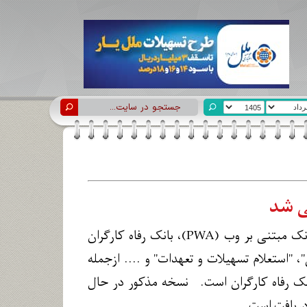
نی شد
با هدف ارائه خدمات متمایز به مشتریان و توسعه بانکداری دیجیتال، سامانه موبایل بانک مبتنی بر وب (PWA)، بانک رفاه کارگران
 "استعلام تسهیلات و تعهدات" و .... ازجمله
 و خدمات نسخه جدید (2.4.0) سامانه موبایل بانک مبتنی بر وب (PWA) بانک رفاه کارگران است. نسخه مذکور در حال