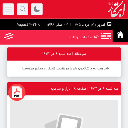
امروز :
۱۷ مرداد ۱۴۰۵ |
23 صفر 1448
| 8 August 2026
➪
صفحات روزنامه
سرمقاله | سه شنبه 9 مر 1403
شباهت به پزشکیان؛ شرط موفقیت کابینه / میثم قهوه‌چیان
سه شنبه 9 مر 1403 | صفحه ۸ | بازار و سرمایه