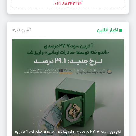
88242214 021
اخبار آنلاین
آرشیو خبرها
آخرین سود ۲۷.۷ درصدی «اندوخته توسعه صادرات آرمانی»