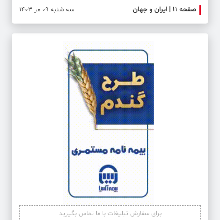
صفحه ۱۱ | ایران و جهان
صفحه 
سه شنبه 09 مر 1403
برای سفارش تبلیغات با ما تماس بگیرید