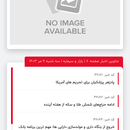
عناوین اخبار صفحه ۸ | بازار و سرمایه | سه شنبه 9 مر 1403
کد خبر: 32061
پادزهر پزشکیان برای تحریم های آمریکا
کد خبر: 32062
ادامه حراج‌های شمش طلا و سکه از هفته آینده
کد خبر: 32063
خروج از بنگاه داری و مولدسازی دارایی ها؛ مهم ترین برنامه بانک