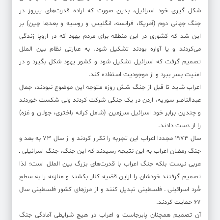
شکل گیری خود اسرائیل، بدین صورت که اراده قدرت‌های پیروز در
جنگ جهانی دوم (آمریکا، فرانسه، انگلیس و روسیه و بعد‌ها چین) بر
این شد که کشوری در این منطقه برای مردم یهود که در اروپا زندگی
می‌کردند و یا آواره بودند تشکیل شود. به عبارتی نظام بین الملل
تصمیم گرفت که اسرائیل تشکیل شود و کشور یهود شکل بگیرد و در
امنیت بسر ببرد و از موجودیت استفاده کند.
اعراب شاید تا قبل از جنگ شش روزه متوجه این موضوع نبودند، جمال
عبدالناصر سوریه، اردن در یک جنگی شرکت کردند ولی شکست خوردند
و چندین برابر خود اسرائیل سرزمین (شامل کرانه باختری، جولان و غزه)
را از دست دادند.
سال ۱۹۷۳ مجددا اعراب این تجربه را تکرار کردند و از سال ۷۳ به بعد و
جنگ رمضان اعراب به این نتیجه رسیدند که این جنگ، جنگ اسرائیلی ـ
عربی نیست بلکه جنگ اعراب با قدرت‌های بزرگ بین الملل است؛ لذا
تصمیم گرفتند خودشان را ازاین قضیه کنار بکشند و منازعه را به سطح
خُرد اسرائیلی ـ فلسطینی تبدیل کنند و از مرز‌های کشور فلسطینی سال
۶۷ حمایت کردند.
آن تصمیم همچنان پابرجاست و اعراب در هیچ شرایطی آمادگی جنگ