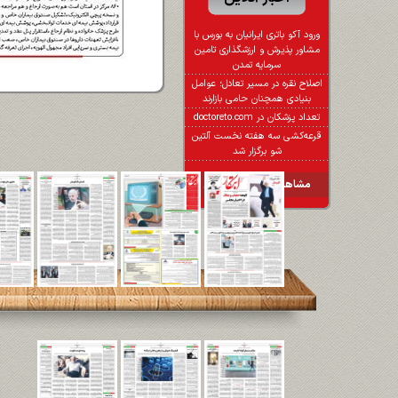
ورود آکو باتری ایرانیان به بورس با
مشاور پذیرش و ارزشگذاری تامین
سرمایه تمدن
اصلاح نقره در مسیر تعادل؛ عوامل
بنیادی همچنان حامی بازارند
تعداد پزشکان در doctoreto.com
قرعه‌کشی سه هفته نخست آلتین
شو برگزار شد
مشاهده کل اخبار آنلاین