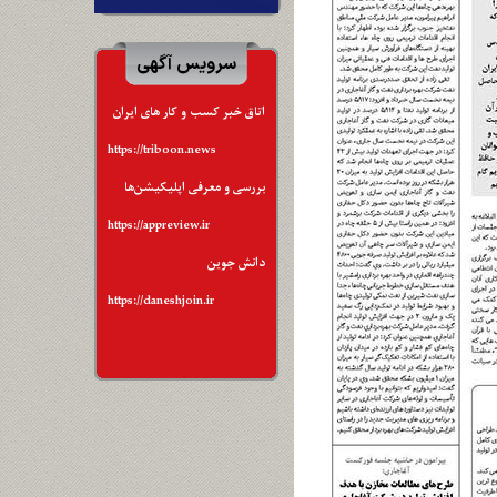
سرویس آگهی
اتاق خبر کسب و کار های ایران
https://triboon.news
بررسی و معرفی اپلیکیشن‌ها
https://appreview.ir
دانش جوین
https://daneshjoin.ir