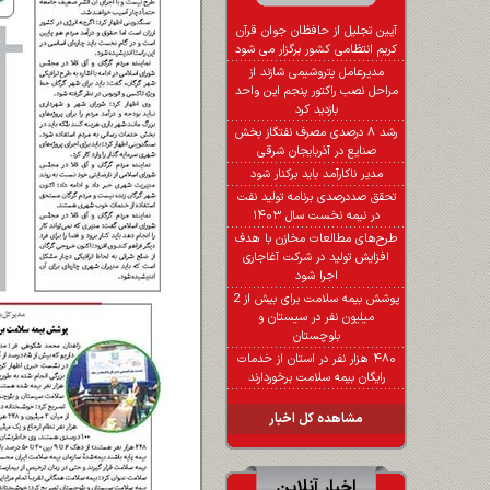
آیین تجلیل از حافظان جوان قرآن
کریم انتظامی کشور برگزار می شود
مدیرعامل پتروشیمی شازند از
مراحل نصب راکتور پنجم این واحد
بازدید کرد
رشد ۸ درصدی مصرف نفتگاز بخش
صنایع در آذربایجان شرقی
مدیر ناکارآمد باید برکنار شود
تحقق صددرصدی برنامه تولید نفت
در نیمه نخست سال ۱۴۰۳
طرح‌های مطالعات مخازن با هدف
افزایش تولید در شركت آغاجاری
اجرا شود
پوشش بیمه سلامت برای بیش از 2
میلیون نفر در سیستان و
بلوچستان
۴۸۰ هزار نفر در استان از خدمات
رایگان بیمه سلامت برخوردارند
مشاهده کل اخبار
اخبار آنلاین