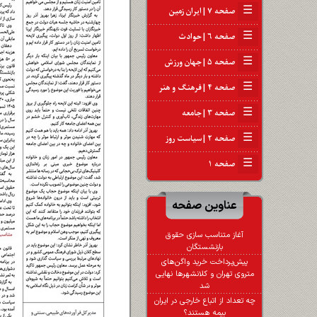
☰
صفحه ۷ | ایران زمین
☰
صفحه ۶ | حوادث
☰
صفحه ۵ | جهان ورزش
☰
صفحه ۴ | فرهنگ و هنر
☰
صفحه ۳ | جامعه
☰
صفحه ۲ | سیاست روز
☰
صفحه ۱
عناوین صفحه
آغاز متناسب سازی حقوق
بازنشستگان
پیش‌پرداخت خرید واگن‌های
متروی تهران و کلانشهرها نهایی
شد
چه تعداد از اتباع خارجی در ایران
بیمه هستند؟