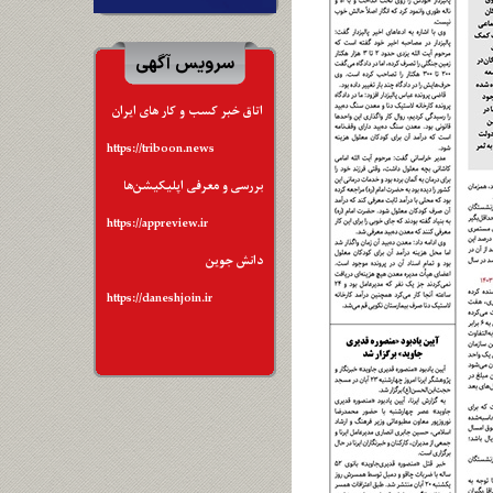
سرویس آگهی
اتاق خبر کسب و کار های ایران
https://triboon.news
بررسی و معرفی اپلیکیشن‌ها
https://appreview.ir
دانش جوین
https://daneshjoin.ir