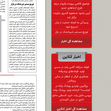
توضیح قاضی پرونده پالیزدار درباره
طرح ادعاهای جدید
آیین یادبود «منصوره قدیری جاوید»
برگزار شد
رسیدگی به لایحه حمایت از زنان
تسریع شود
توزیع مستمر شیرخشک در بازار
مشاهده کل اخبار
اخبار آنلاین
فولاد مبارکه؛ گامی بلند در مسیر
تولید فولادهای پیشرفته
عملکردی فراتر از انتظار در سالی
پرچالش
بزرگترین تولیدی پوشاک زنانه در
کجاست؟ کارخانه تولید پوشاک زنانه
بررسی دلایل رشد خرید قسطی مانتو
اداری در میان کارمندان
مشاهده کل اخبار آنلاین