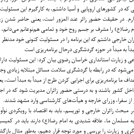
یاتی که در کشورهای اروپایی و آسیا داشتم، به کارگیرم این مسئولیت
ارم. در حقیقت حضور زائر عند المزور است، یعنی حاضر شدن زیار
رضا(ع) را مشرف بر جسم روح خود و تمامی هم‌نوعانم می‌دانم، د
گران خارجی داشتم که این برنامه را در مسئولیت کنونی خود مدنظر ق
دأ به مبدأ در حوزه گردشگری درحال برنامه‌ریزی است
ی و زیارت استانداری خراسان رضوی بیان کرد: این مسئولیت دار
 می‌شود که در رابطه با گردشگری سلامت مسائل مبتلابه زیادی وجود 
اف ما برنامه‌ریزی برای اجرایی کردن طرح از مبدأ به مبدأ است، یع
داخل کشور باشند و به درستی حضور زائران مدیریت شود که در اج
بحث زائران خارجی و توریسم، باید به اقتصاد با رویکردی نوآوران
ه مسلمان ما، علاقه شدیدی به امام رضا(ع) دارند باید در کم
ی و زیارت را بررسی و مورد توجه قرار دهیم، به‌طور مثال بازگش