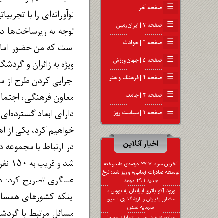
☰
صفحه آخر
نوآورانه‌ای را با تجرب
☰
صفحه ۷ | ایران زمین
توجه به زیرساخت‌ها د
☰
صفحه ۶ | حوادث
است که من حضور امام 
☰
صفحه ۵ | جهان ورزش
ویژه به زائران و گردش
☰
صفحه ۴ | فرهنگ و هنر
اجرایی کردن طرح از مب
☰
معاون فرهنگی، اجتماع
صفحه ۳ | جامعه
دارای ابعاد گسترده‌ای
☰
صفحه ۲ | سیاست روز
خواهیم کرد، یکی از اهد
اخبار آنلاین
در ارتباط با مجموعه 
شد و قریب به ۱۵۰ نفر از سفرا، وزرای خارجه و هیأت‌های کارشناسی وارد مشهد شدند.
آخرین سود ۲۷.۷ درصدی «اندوخته
توسعه صادرات آرمانی» واریز شد؛ نرخ
عسگری تصریح کرد: در م
جدید ۲۹.۱ درصد
ورود آکو باتری ایرانیان به بورس با
اینکه کشورهای همسای
مشاور پذیرش و ارزشگذاری تامین
سرمایه تمدن
مسائل مرتبط با گردشگر
اصلاح نقره در مسیر تعادل؛ عوامل