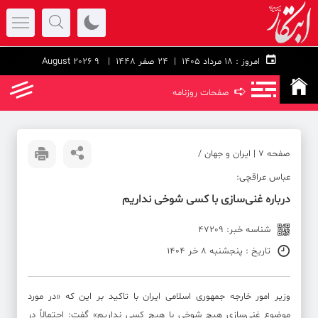
امروز :
۱۸ مرداد ۱۴۰۵ |
24 صفر 1448
| 9 August 2026
➪
صفحات روزنامه
صفحه ۷ | ایران و جهان /
عباس عراقچی:
درباره غنی‌سازی با کسی شوخی نداریم
شناسه خبر: 47209
تاریخ : پنجشنبه 8 خر 1404
وزیر امور خارجه جمهوری اسلامی ایران با تاکید بر این که «در مورد
موضوع غنی‌سازی هیچ شوخی با هیچ کسی نداریم» گفت: احتمالاً در