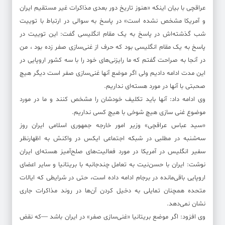
عراقچی با بیان اینکه «هنوز تاریخ دور بعدی مذاکرات غیر مستقیم ایران
و آمریکا مشخص نشده است» در پاسخ به سوالی در ارتباط با توییت
شب گذشته‌اش در پاسخ به یک مقام انگلیسی گفت: این توییت در
پاسخ به یک مقام انگلیسی بود که حرف از غنی‌سازی صفر زده بود ، من
در آنجا به صراحت گفتم که ما رایزنی‌های خود را با سه کشور اروپایی در
این مدت ادامه دادیم ولی اگر موضع آنها غنی‌سازی صفر است دیگر هیچ
صحبتی با آنها در مورد هسته‌ای نداریم.
وی ادامه داد: آنها باید تکلیف خودشان را مشخص کنند و ما در مورد
موضوع غنی سازی هیچ شوخی با هیچ کسی نداریم.
«سید عباس عراقچی» وزیر امور خارجه جمهوری اسلامی ایران روز
سه‌شنبه در مطلبی در شبکه اجتماعی ایکس در واکنش به اظهارنظر
سفیر انگلیس در آمریکا در مورد فعالیت‌های صلح‌آمیز هسته‌ای ایران
نوشت: ایران با حسن‌نیت به تعامل چندجانبه با بریتانیا و سایر اعضای
اروپایی باقی‌مانده در برجام ادامه داده است، حتی در شرایطی که ایالات
متحده همچنان تمایلی به دخیل کردن آن‌ها در روند مذاکرات جاری
نشان نمی‌دهد.
وی افزود: اگر موضع بریتانیا «غنی‌سازی صفر» در ایران باشد —که نقض