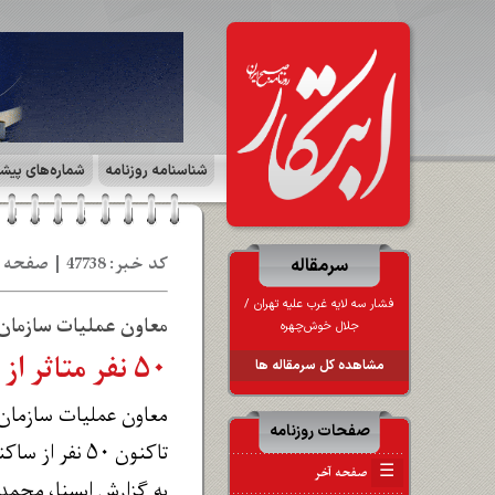
شناسنامه روزنامه
شماره‌های پیش
کد خبر: 47738 | صفحه ۵ | جهان ورزش | تاریخ: 20 خر 1404
سرمقاله
فشار سه لایه غرب علیه تهران /
معاون عملیات سازمان 
جلال خوش‌چهره
۵۰ نفر متاثر از آبگرفتگی در سراب درمیان
مشاهده کل سرمقاله ها
معاون عملیات سازمان 
صفحات روزنامه
تاکنون ۵۰ نفر از ساکنان این روستا متاثر از این حادثه شده‌اند.
☰
صفحه آخر
به گزارش ایسنا، محمد 