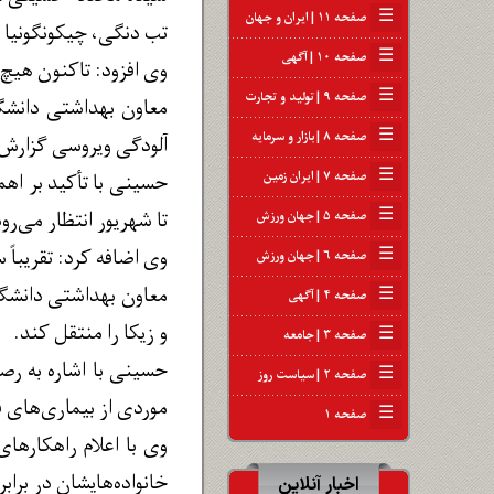
☰
صفحه ۱۱ | ایران و جهان
تب دنگی، چیکونگونیا و
☰
صفحه ۱۰ | آگهی
وی افزود: تاکنون هیچ 
☰
صفحه ۹ | تولید و تجارت
معاون بهداشتی دانشگا
☰
صفحه ۸ | بازار و سرمایه
آلودگی ویروسی گزارش
☰
صفحه ۷ | ایران زمین
حسینی با تأکید بر اهمی
☰
تا شهریور انتظار می‌رو
صفحه ۵ | جهان ورزش
وی اضافه کرد: تقریباً سه ماه ابتدایی سال ۱۴۰۴ در برخی نقاط استان 
☰
صفحه ۶ | جهان ورزش
معاون بهداشتی دانشگا
☰
صفحه ۴ | آگهی
و زیکا را منتقل کند.
☰
صفحه ۳ | جامعه
حسینی با اشاره به رصد
☰
صفحه ۲ | سیاست روز
موردی از بیماری‌های ق
☰
صفحه ۱
وی با اعلام راهکارهای
خانواده‌هایشان در برا
اخبار آنلاین