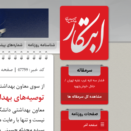
شناسنامه روزنامه
شماره‌های پیش
کد خبر: 47759 | صفحه ۷ | ایران زمین | تاریخ: 20 خر 1404
سرمقاله
فشار سه لایه غرب علیه تهران /
از سوی معاون بهداشتی
جلال خوش‌چهره
توصیه‌های بهدا
مشاهده کل سرمقاله ها
معاون بهداشتی دانشگا
صفحات روزنامه
نیست و تنها با رعایت 
☰
صفحه آخر
سیده محدثه حسینی معا