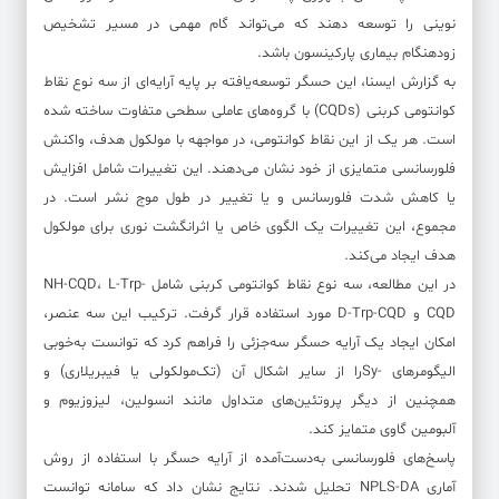
نوینی را توسعه دهند که می‌تواند گام مهمی در مسیر تشخیص
زودهنگام بیماری پارکینسون باشد.
به گزارش ایسنا، این حسگر توسعه‌یافته بر پایه آرایه‌ای از سه نوع نقاط
کوانتومی کربنی (CQDs) با گروه‌های عاملی سطحی متفاوت ساخته شده
است. هر یک از این نقاط کوانتومی، در مواجهه با مولکول هدف، واکنش
فلورسانسی متمایزی از خود نشان می‌دهند. این تغییرات شامل افزایش
یا کاهش شدت فلورسانس و یا تغییر در طول موج نشر است. در
مجموع، این تغییرات یک الگوی خاص یا اثرانگشت نوری برای مولکول
هدف ایجاد می‌کند.
در این مطالعه، سه نوع نقاط کوانتومی کربنی شامل NH-CQD، L-Trp-
CQD و D-Trp-CQD مورد استفاده قرار گرفت. ترکیب این سه عنصر،
امکان ایجاد یک آرایه حسگر سه‌جزئی را فراهم کرد که توانست به‌خوبی
الیگومرهای -Syرا از سایر اشکال آن (تک‌مولکولی یا فیبریلاری) و
همچنین از دیگر پروتئین‌های متداول مانند انسولین، لیزوزیوم و
آلبومین گاوی متمایز کند.
پاسخ‌های فلورسانسی به‌دست‌آمده از آرایه حسگر با استفاده از روش
آماری NPLS-DA تحلیل شدند. نتایج نشان داد که سامانه توانست