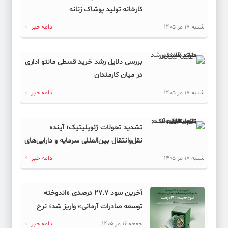
کارخانه تولید پوشاک زنانه
شنبه 17 مر 1405
ادامه خبر
بررسی دلایل رشد خرید قسطی مانتو اداری
در میان کارمندان
شنبه 17 مر 1405
ادامه خبر
تشدید تحولات ژئوپلیتیک؛ آینده
نقل‌وانتقال بین‌المللی سرمایه و دارایی‌های
دیجیتال به کدام سمت می‌رود؟
شنبه 17 مر 1405
ادامه خبر
آخرین سود ۲۷.۷ درصدی «اندوخته
توسعه صادرات آرمانی» واریز شد؛ نرخ
جدید ۲۹.۱ درصد
جمعه 16 مر 1405
ادامه خبر