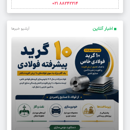
88242214 021
اخبار آنلاین
آرشیو خبرها