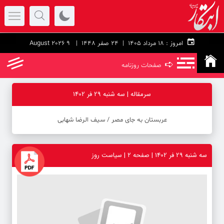
امروز :
۱۸ مرداد ۱۴۰۵ |
24 صفر 1448
| 9 August 2026
➪
صفحات روزنامه
سرمقاله | سه شنبه 29 فر 1402
عربستان به جای مصر ‪/‬ سیف الرضا شهابی
سه شنبه 29 فر 1402 | صفحه ۲ | سیاست روز