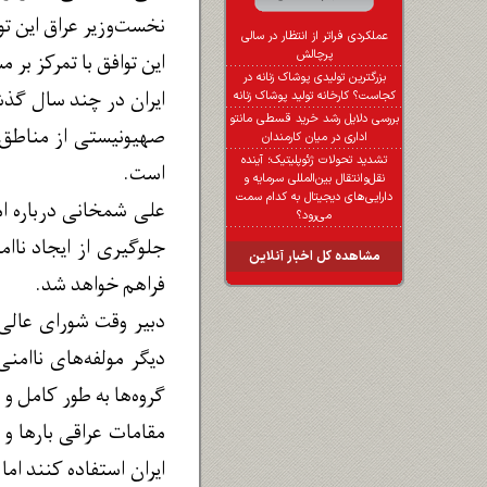
نخست‌وزیر عراق این توا
عملکردی فراتر از انتظار در سالی
پرچالش
این توافق با تمرکز بر 
بزرگترین تولیدی پوشاک زنانه در
ایران در چند سال گذش
کجاست؟ کارخانه تولید پوشاک زنانه
بررسی دلایل رشد خرید قسطی مانتو
صهیونیستی از مناطق م
اداری در میان کارمندان
تشدید تحولات ژئوپلیتیک؛ آینده
است.
نقل‌وانتقال بین‌المللی سرمایه و
دارایی‌های دیجیتال به کدام سمت
علی شمخانی درباره امض
می‌رود؟
جلوگیری از ایجاد ناا
مشاهده کل اخبار آنلاین
فراهم خواهد شد.
دبیر وقت شورای عالی 
دیگر مولفه‌های ناامنی
گروه‌ها به طور کامل و 
مقامات عراقی بارها و 
ایران استفاده کنند ام