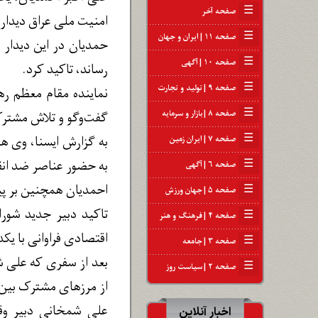
☰
صفحه آخر
امنیت ملی عراق دیدار 
☰
صفحه ۱۱ | ایران و جهان
حمدیان در این دیدار ب
☰
صفحه ۱۰ | آگهی
رساند، تاکید کرد.
☰
صفحه ۹ | تولید و تجارت
نماینده مقام معظم ره
☰
صفحه ۸ | بازار و سرمایه
گفت‌وگو و تلاش مشترک
☰
به گزارش ایسنا، وی ه
صفحه ۷ | ایران زمین
به حضور عناصر ضد انقل
☰
صفحه ۶ | آگهی
احمدیان همچنین بر پیگی
☰
صفحه ۵ | جهان ورزش
تاکید دبیر جدید شورا
☰
صفحه ۴ | فرهنگ و هنر
اقتصادی فراوانی با یک
☰
صفحه ۳ | جامعه
☰
صفحه ۲ | سیاست روز
از مرزهای مشترک بین 
علی شمخانی دبیر وق
اخبار آنلاین