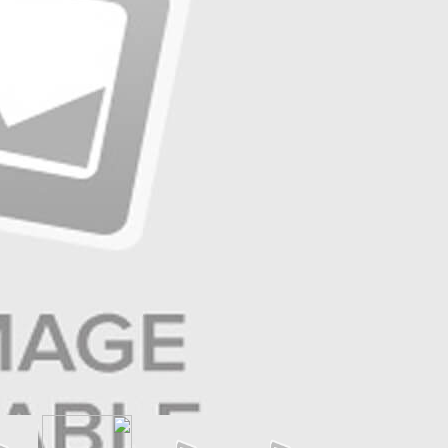
☰
صفحه ۷ | ایران زمین
☰
صفحه ۶ | حوادث
☰
صفحه ۵ | جهان ورزش
☰
صفحه ۴ | فرهنگ و هنر
☰
صفحه ۳ | جامعه
☰
صفحه ۲ | سیاست روز
☰
صفحه ۱
عناوین صفحه
شکاف 10 میلیونی دستمزد با
هزینه‌های زندگی
تهاتر معیشت
ضرورت تقویت عملکرد بانک توسعه
صادرات ایران در تامین مالی شرکت
های دانش بنیان
نود و پنجمین دوره مدیریت میانی