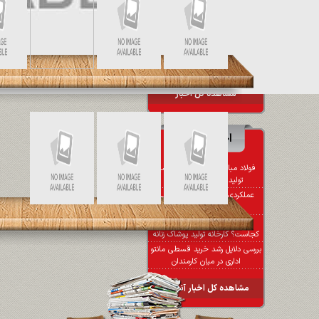
آغاز شد
برنامه‌های راهبردی بانک صادرات
ایران با تقویت واحدهای نظارتی
دنبال خواهد شد
سازمان بورس موافق افزایش نرخ
گاز صنایع نیست
مشاهده کل اخبار
اخبار آنلاین
فولاد مبارکه؛ گامی بلند در مسیر
تولید فولادهای پیشرفته
عملکردی فراتر از انتظار در سالی
پرچالش
بزرگترین تولیدی پوشاک زنانه در
کجاست؟ کارخانه تولید پوشاک زنانه
بررسی دلایل رشد خرید قسطی مانتو
اداری در میان کارمندان
مشاهده کل اخبار آنلاین