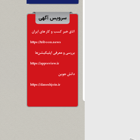
سرویس آگهی
اتاق خبر کسب و کار های ایران
https://triboon.news
بررسی و معرفی اپلیکیشن‌ها
https://appreview.ir
دانش جوین
https://daneshjoin.ir