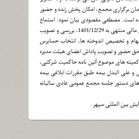
زمان برگزاری مجمع، امکان پخش زنده و حضور
از طریق تارنمای بیمه کوثر به نشانی www.kins.ir فراهم شده است. مصطفی مقصودی بیان نمود: استماع
گزارش هیئت مدیره و گزارش حسابرس مستقل و بازرس قانونی در خصوص عملکرد سال مالی منتهی به 1401/12/29، بررسی و تصویب
 در مورد تقسیم سود سهام و تخصیص اندوخته ها، انتخاب حسابرس
ن حق حضور و تصویب پاداش اعضای هیئت مدیره
سال 1402، تعیین حق حضور اعضای کمیته های موضوع آئین نامه حاکمیت شرکتی،
و علی البدل بیمه طبق مقررات ابلاغی بیمه
های دستور جلسه مجمع عمومی عادی سالیانه
یش بین المللی سپهر.