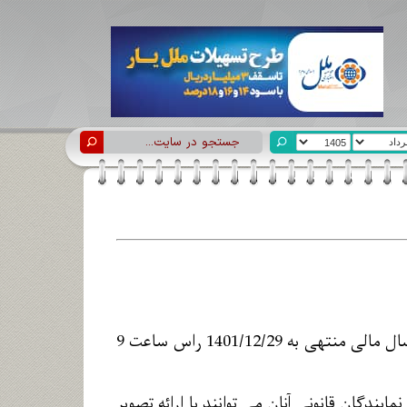
جلسه مجمع عمومی عادی سالیانه صاحبان سهام بیمه کوثر به منظور بررسی عملکرد سال مالی منتهی به 1401/12/29 راس ساعت 9
یندگان قانونی آنان می توانند با ارائه تصویر