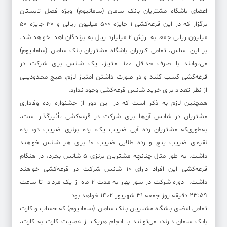
اعضای باشگاه مشتریان بانک سامان (سامانیوم) ویژه فصل تابستان
برگزار که در این قرعه‌کشی 1 جایزه 500 میلیون ریالی و 30 جایزه 50
میلیون ریالی جمعا به ارزش 2 میلیارد ریال به برندگان اهدا خواهد شد.
بر این اساس، تمامی کاربران باشگاه مشتریان بانک سامان (سامانیوم)
می‌توانند با صرف حداقل 100 امتیاز، یک شانس برای شرکت در
قرعه‌کشی کسب کنند و در صورت داشتن امتیاز لازم، هیچ محدودیتی
از نظر تعداد برای خرید شانس قرعه‌کشی وجود ندارد.
همچنین لازم به ذکر است که در این دور از جشنواره رده وفاداری
مشتریان در شانس آن‌ها برای شرکت در قرعه‌کشی تأثیرگذار است،
به‌طوری‌که مشتریان رده آبی ضریب یک، رده برنزی ضریب دو، رده
نقره‌ای ضریب پنج و رده طلایی ضریب 10 برای هر شانس خواهند
داشت. به طور مثال چنانچه مشتریان برنزی 5 شانس بخرد، در هنگام
قرعه‌کشی این افراد دارای 10 شانس شرکت در قرعه‌کشی خواهند
داشت. دوره شرکت در سور بهار به مدت 2 ماه از یک مرداد تا ساعت
23:59 دقیقه روز جمعه 31 شهریور 1402 خواهد بود
تمامی اعضای باشگاه مشتریان بانک سامان (سامانیوم) که حساب و کارت
بانک سامان دارند، می‌توانند با انجام هریک از عملیات کارت به کارت،