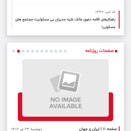
کد خبر: 13916
راهکارهای اقامه دعوی مالک علیه مدیران بی مسئولیت مجتمع های
مسکونی!
کد خبر: 13917
حمایت بیمه سرمد از صنایع تولیدی
صفحات روزنامه
کد خبر: 13918
دومین مدیر ارشد فروش بیمه باران حکم خود را دریافت کرد
صفحه ۱۱ | ایران و جهان
صفحه 
دوشنبه 23 مر 1402