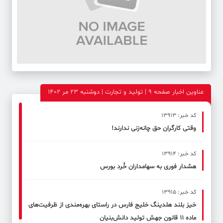
عناوین اخبار صفحه ۹ | تولید و تجارت | دوشنبه 23 مر 1402
کد خبر: 13913
وقتی کارگران حق چانه‌زنی ندارند!
کد خبر: 13914
هشدار فوری به سهامداران خُرد بورس
کد خبر: 13915
خیز بلند هلدینگ خلیج فارس در راستای بهره‌مندی از ظرفیت‌های
ماده 11 قانون جهش تولید دانش‌بنیان