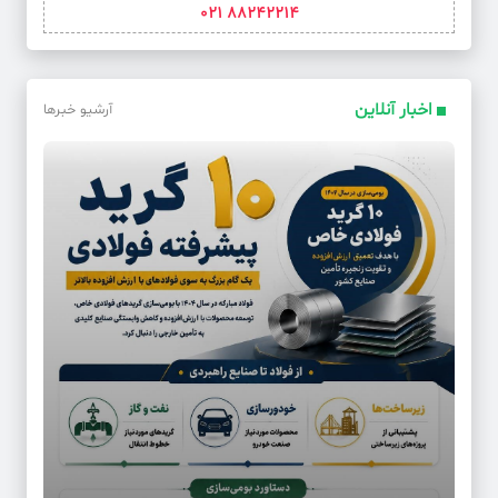
88242214 021
اخبار آنلاین
آرشیو خبرها