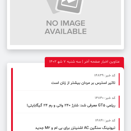
عناوین اخبار صفحه آخر | سه شنبه 7 شه‍ 1402
کد خبر: 14839
تاثیر استرس بر مردان بیشتر از زنان است
کد خبر: 14840
ریلمی GT5 معرفی شد: شارژ ۲۴۰ واتی و رم ۲۴ گیگابایتی!
کد خبر: 14841
تیونینگ سنگین AC اشنیتزر برای بی ام و M2 جدید