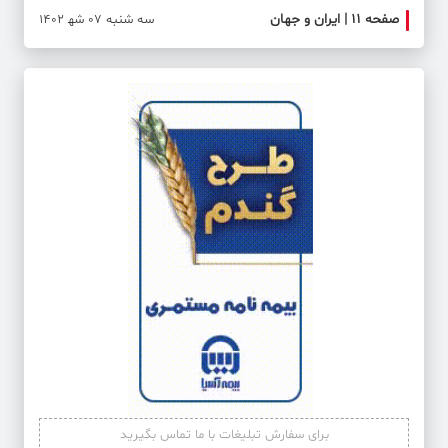
صفحه ۱۱ | ایران و جهان
صفحه 
سه شنبه 07 شه‍ 1402
برای سفارش تبلیغات با ما تماس بگیرید