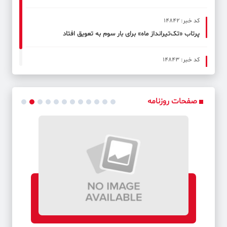
کد خبر: 14842
پرتاب «تک‌تیرانداز ماه» برای بار سوم به تعویق افتاد
کد خبر: 14843
«وَسَط‌بازی» در «سه‌نقطه»
صفحات روزنامه