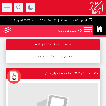
امروز :
۱۷ مرداد ۱۴۰۵ |
23 صفر 1448
| 8 August 2026
➪
صفحات روزنامه
سرمقاله | یکشنبه 12 شه‍ 1402
نقد بدون تبصره ‪/‬ ژوبین صفاری
یکشنبه 12 شه‍ 1402 | صفحه ۵ | جهان ورزش