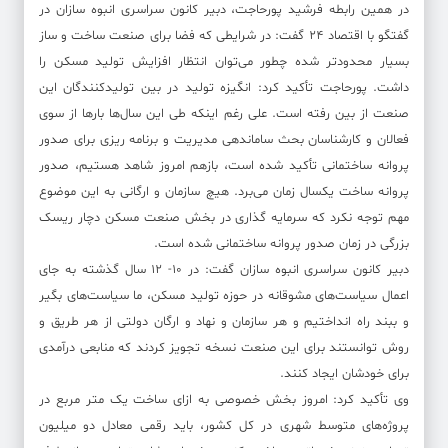
در همین رابطه فرشید پورحاجت، دبیر کانون سراسری انبوه سازان در
گفتگو با اقتصاد ۲۴ گفت: در شرایطی که فضا برای صنعت ساخت و ساز
بسیار محدود‌تر شده چطور می‌توان انتظار افزایش تولید مسکن را
داشت. پورحاجت تأکید کرد: انگیزه تولید در بین تولیدکنندگان این
صنعت از بین رفته است. علی رغم اینکه طی این سال‌ها بار‌ها از سوی
فعالان و کارشناسان بحث ساماندهی مدیریت و برنامه ریزی برای صدور
پروانه ساختمانی تأکید شده است، بازهم امروز شاهد هستیم، صدور
پروانه ساخت یکسال زمان می‌برد. هیچ سازمان و ارگانی به این موضوع
مهم توجه نکرد که سرمایه گذاری در بخش صنعت مسکن دچار ریسک
بزرگی در زمان صدور پروانه ساختمانی شده است.
دبیر کانون سراسری انبوه سازان گفت: در ۱۰- ۱۲ سال گذشته به جای
اعمال سیاست‌های مشوقانه در حوزه تولید مسکن، ما سیاست‌های بگیر
و ببند راه انداختیم و هر سازمان و نهاد و ارگان دولتی از هر طریق و
روش توانستند برای این صنعت نسخه تجویز کردند که منابعی درآمدی
برای خودشان ایجاد کنند.
وی تأکید کرد: امروز بخش خصوصی به ازای ساخت یک متر مربع در
پروژه‌های متوسط شهری در کل کشور، باید رقمی معادل دو میلیون