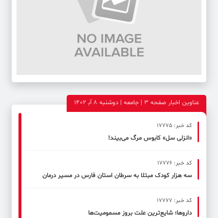
عناوین اخبار صفحه ۳ | جامعه | دوشنبه 8 آب‍ 1402
کد خبر: 17775
«انزلی سل» کابوس مرگ می‌بیند!
کد خبر: 17776
سه هزار کودک مبتلا به سرطان استان فارس در مسیر درمان
کد خبر: 17777
داروها؛ شایع‌ترین علت بروز مسمومیت‌ها