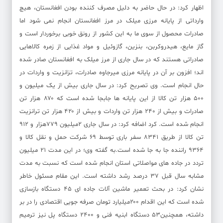
اظهار کرد: در حال حاضر به دلیل مصرف کننده بودن افغانستان، هیچ
وارداتی از پایانه مرزی میلک در مرز افغانستان انجام نمی شود اما
صادرات محصول از سوی ما به این کشور از رونق خوبی برخوردار است و
گاز مایع، هیدروکربن، بنزین، گازوئیل و مواد غذایی از زمره کالاهایی
صادراتی هستند که در سال جاری از مرز میلک به افغانستان صادر شده
اند؛ افزون بر آن در پایانه مرزی میرجاوه صادرات، تزانزیت و واردات در
حال انجام است. وی تصریح کرد: در سال جاری بیش از یک میلیون و
۵۰۰ هزار تن کالا از این پایانه ها جابجا شده است که ۸۷۰ هزار تن
صادرات و بیش از ۲۴۰ هزار تن واردات و بیش از ۴۲۰ هزار تن ترانزیت
انجام شده است. کرد اضافه کرد: در سال جاری ۲میلیون ۷۷۹هزار و ۹۱۲
تن کالا از طریق ۸۳۴۱ سفر باری توسط ۶۹ شرکت حمل و نقل کالا و
۹۳۶۴ راننده جا به جا شده است.به گفته وی؛ در این مدت ۲۱ میلیون
تردد در جاده های مواصلاتی استان انجام شده است که نسبت به مدت
مشابه سال قبل ۳۷ درصد رشد داشته است. این مقام مسئول خاطر
نشان کرد: در بحث تعمیر ماشین آلات جاده ای ۴۵ دستگاه بازسازی
شده است که این اقدام ۲۰۰میلیارد تومان صرفه جویی اقتصادی را در بر
داشته، همچنین۵۳ دستگاه ابنیه فنی و ۲۴۰۰ دستگاه پل نیز ترمیم