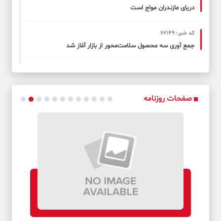
دریای مازندران مواج است
کد خبر: 62149
جمع آوری سه محصول سلامت‌محور از بازار آغاز شد
کد خبر: 62127
برطرف شدن محدودیت‌ برق صنایع طی هفته‌های آینده
صفحات روزنامه
کد خبر: 62140
تئاترها دو شب اجرا ندارند
کد خبر: 62148
اروپا در محاصره گرما و خشکسالی
کد خبر: 62126
افزایش قیمت نفت به دلیل تنش‌های تنگه هرمز و کاهش ذخایر
آمریکا