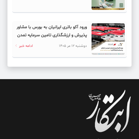
کد خبر: 62117
فراتر از ماشین: چشم‌انداز ال‌جی برای تبدیل شست‌وشو به یک
ورود آکو باتری ایرانیان به بورس با مشاور
راهکار جامع کسب‌وکار
پذیرش و ارزشگذاری تامین سرمایه تمدن
کد خبر: 62129
دوشنبه 12 مر 1405
ادامه خبر
بازیکنان بلاتکلیف فوتبال ایران
کد خبر: 62097
خرید ۵۵ میلیارد دلاری شرکت معروف توسط عربستان
کد خبر: 62082
از ماه گذشته واردات نفت آمریکا از عربستان به صفر رسید
کد خبر: 62089
واکنش پکن به موضوع همکاری با واشنگتن در زمینه امنیت
کد خبر: 62096