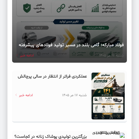
عیادت مدیرعامل خانه موسیقی و جمعی از مدیران فرهنگی از ایرج
کد خبر: 62156
مسیر جدید تنگه هرمز در مذاکرات نیروهای نظامی و دریایی ایران
و عمان تعیین شده‌است
فولاد مبارکه؛ گامی بلند در مسیر تولید فولادهای پیشرفته
کد خبر: 62123
شنبه 17 مر 1405
ادامه خبر
احتمال ارائه لایحه اصلاح قانون بودجه ۱۴۰۵
کد خبر: 62120
عملکردی فراتر از انتظار در سالی پرچالش
ستاد ارتش آمریکا به دنبال راهی برای خروج از جنگ است
شنبه 17 مر 1405
ادامه خبر
کد خبر: 62145
ساماندهی دستفروشان؛ سه دهه تجربه ناموفق
کد خبر: 62122
پشت‌پرده جهش قیمت مرغ چیست؟
بزرگترین تولیدی پوشاک زنانه در کجاست؟