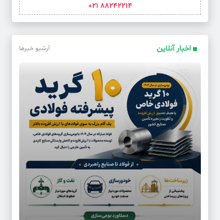
88242214 021
کد خبر: 62137
پخش «موسی» و «سلمان فارسی» به پایان سال می‌رسد؟
اخبار آنلاین
آرشیو خبرها
کد خبر: 62132
پرداخت پول به معشوقه از درآمد یوفا
کد خبر: 62146
فرصتی برای دیدن ۶۰ شهاب در هر ساعت!
کد خبر: 62131
جیب پر پول اماراتی‌ها از ملی‌پوشان ایرانی
کد خبر: 62153
خبرنگاران مسئولیت روایت عزت یک ملت را بر عهده گرفته‌اند
کد خبر: 62136