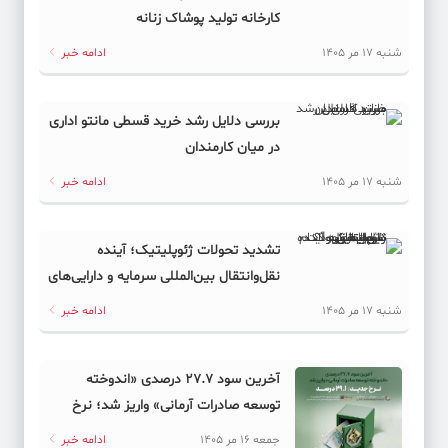
کارخانه تولید پوشاک زنانه
کد خبر: 62155
پیمان مکه و معادله ایران؛ بازی تازه آغاز شده است!
شنبه 17 مر 1405
ادامه خبر
کد خبر: 62130
بررسی دلایل رشد خرید قسطی مانتو اداری
پول سعودی ته کشید، پایان تاریک لیگ روشن!
در میان کارمندان
کد خبر: 62152
شنبه 17 مر 1405
ادامه خبر
با خبرنگاران در روز خبرنگار
تشدید تحولات ژئوپلیتیک؛ آینده
کد خبر: 62135
نقل‌وانتقال بین‌المللی سرمایه و دارایی‌های
خدا بده برکت ولی چرا؟
دیجیتال به کدام سمت می‌رود؟
شنبه 17 مر 1405
ادامه خبر
کد خبر: 62119
فرمول جدید برای بازگشایی هرمز
آخرین سود ۲۷.۷ درصدی «اندوخته
توسعه صادرات آرمانی» واریز شد؛ نرخ
کد خبر: 62144
جدید ۲۹.۱ درصد
کمبود دارو؛ از قفسه‌های خالی تا دلالان و بازار سیاه
جمعه 16 مر 1405
ادامه خبر