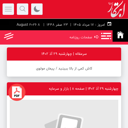
امروز :
۱۷ مرداد ۱۴۰۵ |
23 صفر 1448
| 8 August 2026
➪
صفحات روزنامه
سرمقاله | چهارشنبه 29 آذ 1402
کاش کمی از بالا ببینید ‪/‬ پیمان مولوی
چهارشنبه 29 آذ 1402 | صفحه ۸ | بازار و سرمایه