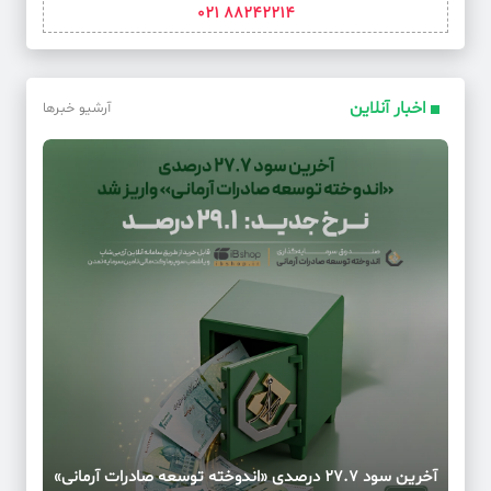
88242214 021
اخبار آنلاین
آرشیو خبرها
آخرین سود ۲۷.۷ درصدی «اندوخته توسعه صادرات آرمانی»