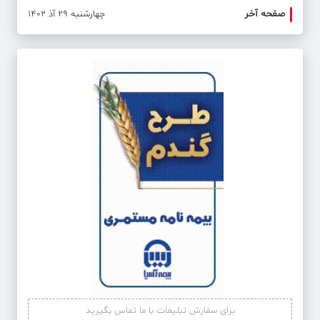
صفحه آخر
صفحه 
چهارشنبه 29 آذ 1402
برای سفارش تبلیغات با ما تماس بگیرید