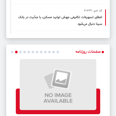
کد خبر: 20769
اعطای تسهیلات تکلیفی جهش تولید مسکن، با جدّیت در بانک
سینا دنبال می‌شود
کد خبر: 20770
پرداخت بیش از 4/894 میلیارد ریال وام قرض الحسنه ازدواج
صفحات روزنامه
کد خبر: 20771
گزارش سفر جامع مدیران عالی بانک صادرات ایران به استان قزوین
کد خبر: 20772
تکذیب اختلال در سامانه های بانک‌ملت