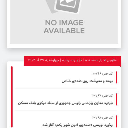
عناوین اخبار صفحه ۸ | بازار و سرمایه | چهارشنبه 29 آذ 1402
کد خبر: 20766
بیمه و معیشت روی دنده‌ی خلاص
کد خبر: 20767
بازدید معاون پارلمانی رئیس جمهوری از ستاد مرکزی بانک مسکن
کد خبر: 20768
پذیره نویسی «صندوق امین شهر یکم» آغاز شد