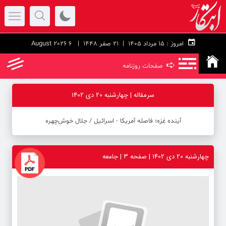
امروز :
۱۵ مرداد ۱۴۰۵ |
21 صفر 1448
| 6 August 2026
➪
صفحات روزنامه
سرمقاله | چهارشنبه 20 دی 1402
آینده غزه؛ فاصله آمریکا - اسرائیل / جلال خوش‌چهره
چهارشنبه 20 دی 1402 | صفحه ۳ | جامعه