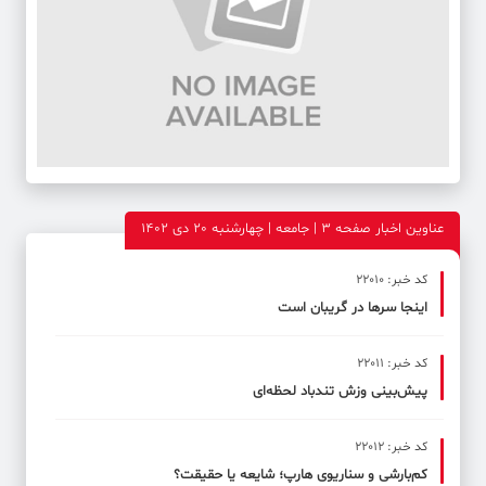
عناوین اخبار صفحه ۳ | جامعه | چهارشنبه 20 دی 1402
کد خبر: 22010
اینجا سرها در گریبان است
کد خبر: 22011
پیش‌بینی وزش تندباد لحظه‌ای
کد خبر: 22012
کم‌بارشی و سناریوی هارپ؛ شایعه یا حقیقت؟