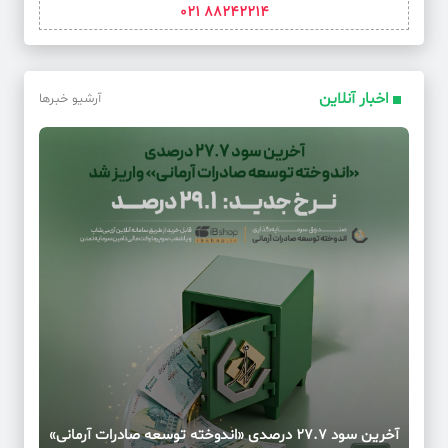
88242214 021
اخبار آنلاین
آرشیو خبرها
آخرین سود ۲۷.۷ درصدی «اندوخته توسعه صادرات آرمانی»