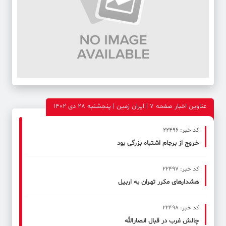
عناوین اخبار صفحه ۷ | ایران زمین | پنجشنبه 28 دی 1402
کد خبر: 22496
خروج از برجام اشتباه بزرگی بود
کد خبر: 22497
هشدارهای مکرر تهران به اربیل
کد خبر: 22498
چالش غرب در قبال انصارالله