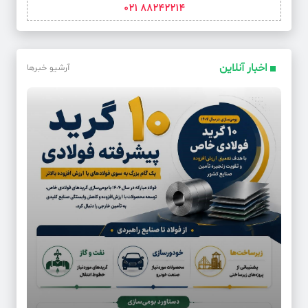
88242214 021
اخبار آنلاین
آرشیو خبرها