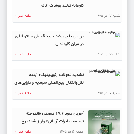
کارخانه تولید پوشاک زنانه
شنبه 17 مر 1405
ادامه خبر
بررسی دلایل رشد خرید قسطی مانتو اداری
در میان کارمندان
شنبه 17 مر 1405
ادامه خبر
تشدید تحولات ژئوپلیتیک؛ آینده
نقل‌وانتقال بین‌المللی سرمایه و دارایی‌های
دیجیتال به کدام سمت می‌رود؟
شنبه 17 مر 1405
ادامه خبر
آخرین سود ۲۷.۷ درصدی «اندوخته
توسعه صادرات آرمانی» واریز شد؛ نرخ
جدید ۲۹.۱ درصد
جمعه 16 مر 1405
ادامه خبر