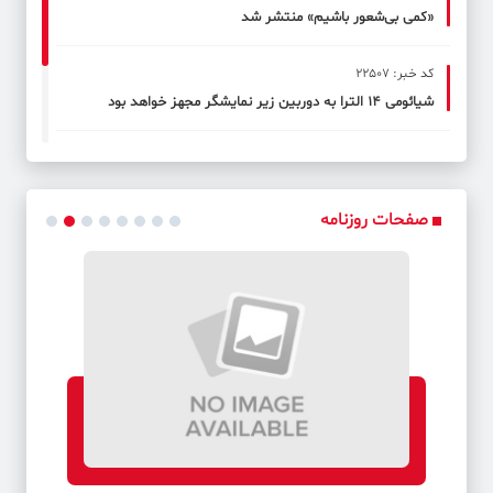
«کمی بی‌شعور باشیم» منتشر شد
کد خبر: 22507
شیائومی ۱۴ الترا به دوربین زیر نمایشگر مجهز خواهد بود
کد خبر: 22508
دانشمند ایرانی یک سیگنال رادیویی مرموز را در خوشه ستاره‌ای
باستانی کشف کرد
صفحات روزنامه