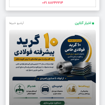
88242214 021
اخبار آنلاین
آرشیو خبرها