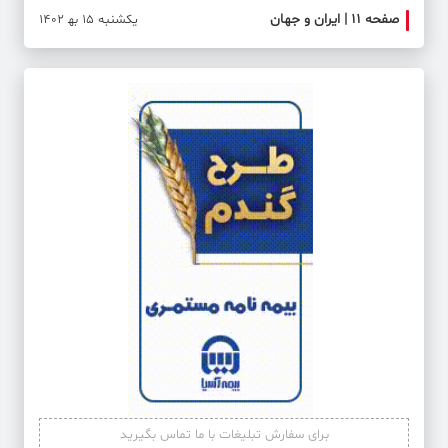
صفحه ۱۱ | ایران و جهان
صفحه 
یکشنبه 15 به‍ 1402
برای سفارش تبلیغات با ما تماس بگیرید