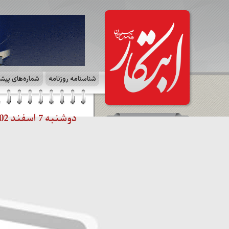
شناسنامه روزنامه
شماره‌های پیش
دوشنبه 7 اسفند 1402 | صفحه ۱۰ | آگهی
سرمقاله
انتخابات با طعم قومیت‌گرایی! /
محمدعلی وکیلی
مشاهده کل سرمقاله ها
صفحات روزنامه
☰
صفحه آخر