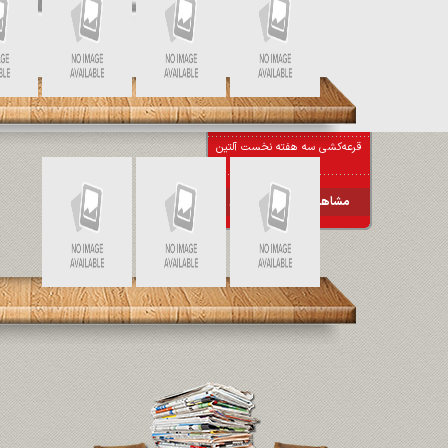
ورود آکو باتری ایرانیان به بورس با
مشاور پذیرش و ارزشگذاری تامین
سرمایه تمدن
اصلاح نقره در مسیر تعادل؛ عوامل
بنیادی همچنان حامی بازارند
تعداد پزشکان در doctoreto.com
قرعه‌کشی سه هفته نخست آلتین
شو برگزار شد
مشاهده کل اخبار آنلاین