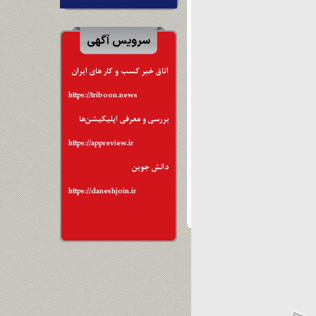
سرویس آگهی
اتاق خبر کسب و کار های ایران
https://triboon.news
بررسی و معرفی اپلیکیشن‌ها
https://appreview.ir
دانش جوین
https://daneshjoin.ir