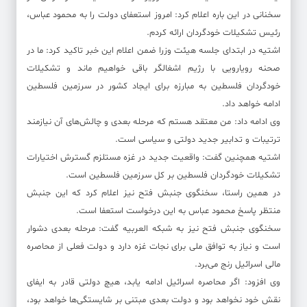
سخنانی در این باره اعلام کرد: امروز استعفای دولت را به محمود عباس،
رئیس تشکیلات خودگردان ارائه کردم.
اشتیه در ابتدای جلسه هیئت وزرا ضمن اعلام این خبر تاکید کرد: ما در
صحنه رویارویی با رژیم اشغالگر باقی خواهیم ماند و تشکیلات
خودگردان فلسطین به مبارزه برای ایجاد کشور در سرزمین فلسطین
ادامه خواهد داد.
وی ادامه داد: من معتقد هستم که مرحله بعدی و چالش‌های آن نیازمند
ترتیبات و تدابیر جدید دولتی و سیاسی است.
اشتیه همچنین گفت: واقعیت جدید در غزه مستلزم گسترش اختیارات
تشکیلات خودگردان فلسطین بر کل سرزمین فلسطین است.
در همین راستا، سخنگوی جنبش فتح نیز اعلام کرد که این جنبش
منتظر پاسخ محمود عباس به این درخواست استعفا است.
سخنگوی جنبش فتح نیز به شبکه العربیه گفت: مرحله بعدی دشوار
است و نیاز به توافق ملی برای نجات غزه دارد و دولت فعلی از محاصره
مالی اسرائیل رنج می‌برد.
وی افزود: اگر محاصره اسرائیل ادامه یابد، هیچ دولتی قادر به ایفای
نقش خود نخواهد بود و دولت بعدی مبتنی بر شایستگی‌ها خواهد بود،