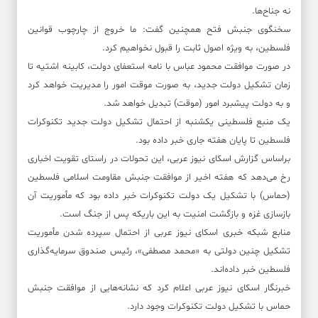
نه جناح‌ها.
سخنگوی جنبش فتح همچنین گفت: ما خروج از چارچوب قوانین
فلسطین، به ویژه اصول ثابت را قبول نخواهیم کرد.
در صورت موافقت محمود عباس با نامه استعفای دولت، کابینه اشتیه تا
زمان تشکیل دولت جدید، به صورت موقت امور را مدیریت خواهد کرد
و به دولت پیشبرد امور (موقت) تبدیل خواهد شد.
یک منبع فلسطینی یکشنبه از احتمال تشکیل دولت جدید تکنوکرات
فلسطین تا پایان هفته جاری خبر داده بود.
براساس گزارش اسکای نیوز عربی، این تحولات در راستای تقویت اخباری
رخ می‌دهد که هفته اخیر از موافقت جنبش مقاومت اسلامی فلسطین
(حماس) با تشکیل یک دولت تکنوکرات خبر داده بود که مأموریت آن
بازسازی غزه و بازگشت امنیت به این باریکه پس از جنگ است.
منابع شبکه خبری اسکای نیوز عربی از احتمال سپرده شدن مأموریت
تشکیل چنین دولتی به «محمد مصطفی»، رئیس صندوق سرمایه‌گذاری
فلسطین خبر داده‌اند.
خبرنگار اسکای نیوز عربی اعلام کرد که نشانه‌هایی از موافقت جنبش
حماس با تشکیل دولت تکنوکرات وجود دارد.