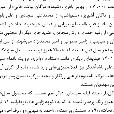
عمیق» از آرمان زرین‌کوب، «۷۶۰۰ » از بهروز باقری، «شوماه» مژگان بیا
و ماکان آشوری، «سم‌پاشی» از محمدعلی سجادی و علی یاور
ن ما» از قدرت‌اله صلح‌میرزایی و عباس خواجه‌وند، «باد در کش
احلی» از رقیه احمدی و آرش سجادی، «شاید جای دیگر» از مجتبی م
ان و سی‌سی» ازامیر سمواتی و امیر محمدنژاد می‌شوند. از بین ا
ره فجر سال قبل هستند که احتمالا هنوز فرصت باب میل سازندگان‌
البته از جشنواره سال ۱۴۰۱ فیلم‌های دیگری مانند «استاد»، «وابل»، «روای
لی‌ باشه‌آهنگر نیز فعلا ممیزی‌های وارد شده، مانع از اکران آ
«علت مرگ: نامعلوم» از علی زرنگار و مجید برزگر، «مسیح پسر مر
 مهدویان هستند.
کل‌دار، چند فیلم سینمایی دیگر هم هستند که محصول سال‌های
و «برف آخر» می‌توان اشاره کرد.