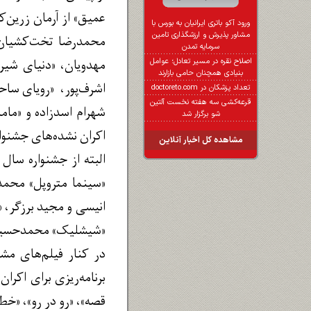
ورود آکو باتری ایرانیان به بورس با
مشاور پذیرش و ارزشگذاری تامین
محمدرضا تخت‌کشیان 
سرمایه تمدن
مهدویان، «دنیای شیری
اصلاح نقره در مسیر تعادل؛ عوامل
بنیادی همچنان حامی بازارند
اشرف‌پور، ‌ «رویای س
تعداد پزشکان در doctoreto.com
قرعه‌کشی سه هفته نخست آلتین
شهرام اسدزاده و «مام
شو برگزار شد
اکران نشده‌های جشنوا
مشاهده کل اخبار آنلاین
«سینما متروپل» محمدع
انیسی و مجید برزگر، 
«شیشلیک» محمدحسین
در کنار فیلم‌های مش
قصه»، «رو در رو»، «خط نجات»، «۱۹»، «هشت روز هفته»، «احمد به تنهایی» 