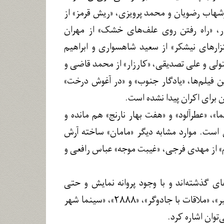
ت، «لابی» از امیرشهاب رضویان و محمد پرویزی، «ریش قرمز» از
، «راه رفتن روی علف‌های خشک» از مهران
تزارهای نیشکر» از سعید شاهسواری و ابراهیم
تولی و علی تصدیقی، «کارزار» از محمد قاضی و
ین فیلم‌ها، «یادگار جنوب» و «در آغوش درخت»
 برای اکران پیدا نشده است.
ت ناتمام سیما»، «عطرآلود» و «هفت بهار نارنج» هم مانده و
ن است. موارد مشابه دیگر «مامان» ساخته آرش
یم» از مهدی فرجی، «غیبت موجه» عباس رافعی و
 گذشته‌اند و با وجود پروانه نمایش و حتی
برنامه‌ریزی برای اکران هنوز رنگ پرده را ندیده‌اند که به «کوچه ژاپنی‌ها»، «زعفرانیه ۱۴ تیر»، «ملاقات با جادوگر»، «۲۸۸۸»، «سینما شهر