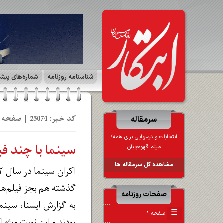
شناسنامه روزنامه
شماره‌های پیش
کد خبر: 25074 | صفحه ۴ | فرهنگ و هنر | تاریخ: 16 اس‍ 1402
سرمقاله
انتخابات و درسهایی برای همه/
سینما با چند فی
میثم قهوه‌چیان
مشاهده کل سرمقاله ها
گذشته هم بجز فیلم‌های راه‌یافته ب
صفحات روزنامه
☰
صفحه ۱
بودند و این نوبت ویژه