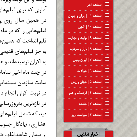
☰
صفحه آخر
☰
صفحه ۱۱ | ایران و جهان
در همین سال روی پرده
☰
صفحه ۱۰ | آگهی
فیلم‌هایی را که در ماه
☰
صفحه ۹ | تولید و تجارت
قلم انداخت که همین‌ها ن
☰
صفحه ۸ | بازار و سرمایه
☰
صفحه ۷ | ایران زمین
به اکران نرسیده‌اند و همگی در 
☰
در چند ماه اخیر سامان
صفحه ۶ | حوادث
سایت سازمان سینمایی ب
☰
صفحه ۵ | جهان ورزش
در نوبت اکران انجام دا
☰
صفحه ۴ | فرهنگ و هنر
☰
صفحه ۳ | جامعه
دید که شامل فیلم‌های 
☰
صفحه ۲ | سیاست روز
افشاری، «یادگار جنوب»
از پیمان شاه‌بداغلو، 
اخبار آنلاین