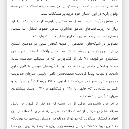
نقدهایی به مدیریت بحران مسئولان نیز همراه بوده است. با این همه
وقوع زلزله در این استان خود مزید بر مشکلات شد.
بر اساس برآورد اولیه از سیل سیستان و بلوچستان حدود ۶۴۰ میلیارد
ریال به زیرساخت‌های مناطق عشایری شامل خطوط انتقال آب شرب،
راه‌های دسترسی و چاه‌های مالداری عشایر خسارت وارد شد.
تصاویر در شبکه‌های اجتماعی از مردم گرفتار سیل در دومین استان
پهناور ایران در حال بازنشر است. محمدعلی رأفت، فرماندار شهرستان
دشتیاری می‌گوید: «۷ نفر از کشاورزانی که در سیلاب محاصره شده
بودند و امکان جابه‌جایی نداشتند توسط گروه‌های مردمی با قایق خارج
شدند و نجات پیدا کردند.» محمدحسن نامی، رئیس سازمان مدیریت
بحران کشور هم خبر می‌دهد: «تاکنون ۱۹۴۷ روستا درگیر سیلاب و
خسارت شده‌اند که چابهار با ۴۸۰ و نیکشهر با ۳۳۰ روستا بیشترین
میزان درگیری را داشتند.»
با این‌حال شنیده‌ها حاکی از آن است که دو نفر تا کنون به دلیل
سیلاب‌ها جان خود را از دست داده‌اند. هوتی به «دنیای اقتصاد» از این
افراد درگذشته می‌گوید که دو نوزاد دوقلو در روستای پیرسهراب بودندکه
به دلیل نبود خدمات درمانی چشمشان را برای همیشه به روی این دنیا