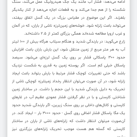
ادامه می‌دهد: فشار آب مانند یک جک هیدرولیک عمل می‌کند، سنگ
شکسته را از هم جدا می‌کند و به قطعات اجازه می‌دهد از کنار یکدیگر
بلغزند. اگر این موضوع در مقیاس بزرگ در یک گسل اتفاق بیفتد،
می‌تواند باعث زلزله شود. خوشه‌های زمین‌لرزه ناشی از باران، که در آلمان
و غرب اروپا مطالعه شده‌اند همگی بزرگای کمتر از ۲.۵ داشته‌اند.
زارع می‌گوید: در بارندگی شدید و هنگام سیلاب هرگاه بیش از ۱۰۰ لیتر
آب به هر متر مربع از زمین منتقل شود، این بارش باران باعث افزایش
حدود ۳۰۰ پاسکالی فشار بر روی یک گسل لرزه‌ای می‌شود. سیصد
پاسکال خیلی کم است. اگر پوسته زمین به قدری به شکست نزدیک
باشد که حتی تغییرات کوچک فشار مرتبط با بارش بتواند باعث ایجاد
زلزله شود، در آن صورت می‌توان انتظار رخداد زمینلرزه کوچکی ناشی از
تحریک به دلیل بارندگی شدید با این حجم را داشت. در ساختار زمین
شناختی کارستی و با در نظر گرفتن فشار عمودی عظیم آب در غار‌های
کارستی و کانال‌های داخلی بر روی سنگ زیرین، اگر بارندگی شدید حدود
یک مگا پاسکال فشار اضافی روی گسل - حدود ۳۰۰۰ بار – ایجاد کند. در
آن‌صورت میتوان انتظار داشت که زلزله‌های ناشی از باران در ساختار
کارستی که گسله هم هست موجب تحریک زلزله‌های بزرگتری نیز