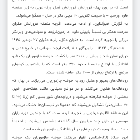
است که بر روی پهنه فرورانش فرورانش فعال ورقه عربی به زیر صفحه
قاره اوراسیا – با سرعت تقریبی ۲۰ میلی متر در سال - همگرا می‌شوند.
به گزارش خبرآنلاین، او ادامه می‌دهد: اگرچه منطقه فرورانش مکران
سرعت همگرایی نسبتاً پایینی دارد، اما زمین‌لرزه‌ها و سونامی‌های ویرانگر
بزرگی را تجربه کرده است. به عنوان مثال، زلزله مکران ۲۷ نوامبر ۱۹۴۵
– هشتم آذر ۱۳۲۴ – با بزرگای ۸.۰ باعث ایجاد سونامی در خلیج عمان و
دریای عمان شد و بیش از ۴۰۰۰ نفر را کشت. حوضه جازموریان یک فرو
افتادگی با ارتفاع متوسط حدود ۳۶۰ متر است که با رشته‌های کوه‌های
مرتفع با ارتفاع بیش از ۲۰۰۰ متر احاطه شده است.
رودخانه‌های بمپور و هلیل رود به حوضه جازموریان می‌ریزند. در بهار، که
رودخانه‌ها طغیان می‌کنند و در مواقع سیلابی مانند هفته‌های اخیر،
بخشی از حوضه آبگرفته می‌شود و دریاچه‌های شور بسیار کم ژرفا (۲۰ تا
۳۰ سانتی‌متر) تشکیل می‌شوند که معمولا در تابستان‌ها خشک می‌شود.
این منطقه اقلیم مرطوبی را تجربه کرده است که با چندین دوره باران
موسمی در طول چند میلیون سال گذشته مشخص می‌شود، و احتمالاً
باعث ایجاد رسوبات دریاچه‌ای در فروافتادگی جازموریان شده است.
این استاد زلزله‌شناسی اظهار می‌کند: حوضه جازموریان یک حوضه