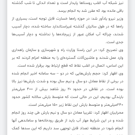
نیز شبکه آب اغلب روستاها پایدار است و تعداد اندکی تا شب گذشته
باقی مانده بود که مقرر شد به انجام برسد.
وزیر نیرو یادآور شد: در حوزه راه‌ها خسارت قابل توجه است، بسیاری از
راه‌ها که در طول سالیان گذشته غیراستاندارد ساخته شده، دچار آسیب
شدند، چراکه آب امکان عبور از زیرجاده‌ها را نداشته و دچار آسیب‌ها
جدی است.
وی تصریح کرد: در این راستا وزارت راه و شهرسازی و سازمان راهداری
وارد عمل شدند و ماشین‌آلات گسترده‌ای را به منطقه اعزام کردند که بر
این اساس، اتصال در اغلب نقاط که قطع ارتباط بود برقرار شده است.
وی اظهار کرد: حجم بارش‌هایی که در دو – سه سامانه اخیر انجام شده
در برخی از نقاط معادل دو سال و نیم سال بوده و شدت بارش‌ها نیز بالا
بوده است. در نقاطی در حدود ۲۰ روز شاهد بیش از ۴۰۰ میلی‌متر
بارندگی بودیم، این در حالی است که متوسط بارش سالانه کشور حدود
۲۴۰میلی‌متر و متوسط بارش این نقاط زیر ۱۵۰ میلی‌متر است.
محرابیان اظهار کرد: تقریبا معادل دو سال و نیم بارش طی چند روز انجام
شده و در این شرایط مهار آب باید از طریق رودخانه‌ها و ساماندهی آنها
انجام شود؛ در منطقه تعداد قابل توجهی سد داریم که این سدها کمک