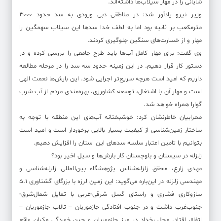
شایانی را در مهار سیلاب‌ها داشته‌اند.
وزیر نیرو یادآور شد: در مناطقی دبی ورودی به سد حدود ۳۰۰۰
مترمکعب بر ثانیه بود اما به لطف خدا سدها این سیلاب سهمگین را
مهار و از خسارت‌های سنگین جلوگیری کردند.
وی گفت: برای مهار کامل آب‌ها باید طرح جامعی را بررسی کرده و در
دستور کار قرار دهیم. در این زمینه حدود سه سد را در مرحله مطالعه
داریم که امید است هرچه سریع‌تر اجرایی شود. این بارش‌ها نعمت الهی
است و مهار آن با اشتغال، توسعه کشاورزی، بهره‌مندی مردم از آب شرب
گوارا همراه خواهد شد.
محرابیان خاطرنشان کرد: خوشبختانه آب‌های این منطقه با توجه به
ساختار زمین‌شناسی از کیفیت بسیار بالایی برخوردار است و امید است
بتوانیم با تامین اعتبار سلسه سدهای این استان را افزایش دهیم.
زلزله در سیستان و بلوچستان کار بارش‌ها و سیل اخیر بود؟
مهدی زارع، محقق زلزله‌شناس پژوهشگاه بین‌المللی زلزله‌شناسی و
مهندسی زلزله در این‌باره می‌گوید: این زمین لرزه با بزرگای گشتاوری ۵.۱
سازوکاری فشاری و راستای گسل شرقی-غربی با تمایل شمال‌شرق-
جنوب‌غرب داشت و در جنوب افتادگی جازموریان – تالاب جازموریان –
اتفاق افتاد. مجل رخداد در مرز جازموریان و چین خوردگی مکران واقع