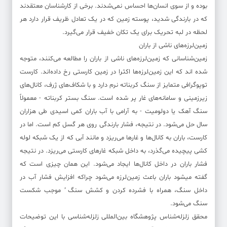
بوده و از سوی انسان‌ها احساس نمی‌شدند. برخی از کارشناسان معتقدند
که در بارندگی شدید، پوسته زمین که در یک تعادل ظریف قرار دارد هر
لحظه در لبه تحریک برای یک تکان خفیف قرار می‌گیرد.
زمین‌لرزه‌های ناشی از باران
زمین‌شناسانی که زمین‌لرزه‌های ناشی از باران را مطالعه می‌کنند، متوجه
شده اند که این زمین‌لرزه‌ها اکثرا در زمین کارستی رخ داده‌اند. کارست
توپوگرافی متمایز از سنگ کربناته نرم دارد و با شکاف‌های ژرف، کانال‌های
زیرزمینی و سامانه‌های غار پر شده است. سنگ بستر کربناته - معمولاً
سنگ آهک یا دولومیت - به آرامی با آب باران کمی اسیدی طی هزاران
سال حل می‌شود. در نتیجه، فشار بارندگی روی هر گسل کم است. اما در
کارست، باران به کانال‌ها و غار‌ها می‌ریزد و مانند آبی که از یک شبکه لوله
کشی پیچیده می‌گذرد، به داخل شبکه غار‌های کارستی می‌ریزد. در نتیجه
فشار باران در داخل کانال‌ها ایجاد می‌شود. این همان چیزی است که
گفته میشود باران باعث زمین‌لرزه می‌شود چراکه افزایش فشار آب در
داخل سنگ، همراه با فشرده کردن و کشش سنگ ُ موجب شکست
سنگ می‌شود.
محقق زلزله‌شناس پژوهشگاه بین‌المللی زلزله‌شناسی با این توضیحات