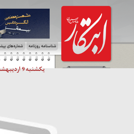
شناسنامه روزنامه
شماره‌های پیش
یکشنبه 9 اردیبهشت 1403 | صفحه ۴ | فرهنگ و هنر
سرمقاله
اعتراضات استادان و دانشجویان /
سیف الرضا شهابی
مشاهده کل سرمقاله ها
صفحات روزنامه
☰
صفحه ۱