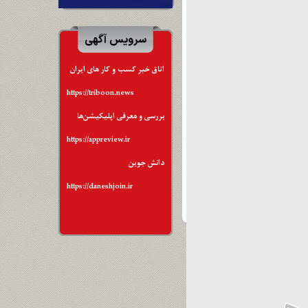
سرویس آگهی
اتاق خبر کسب و کار های ایران
https://triboon.news
بررسی و معرفی اپلیکیشن‌ها
https://appreview.ir
دانش جوین
https://daneshjoin.ir