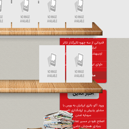
آواز علیرضا قربانی در استادیوم
فوتبال؛ جدی می‌فرمایید؟
سونامی مولانا در سینمای ایران
کدام کارگردان‌ها مشغول ساخت
سریال‌ هستند؟
ماجراهای کنسرت «سیروان
خسروی» در اهواز تکرار نمی‌شود
قدردانی از سه چهره تاثیرگذار تئاتر
ایران در شب کارگردان
اردیبهشت تئاتر مثل قبل برگزار
نمی‌شود
«آوای ابرها» به کلمبیا راه یافت
مشاهده کل اخبار
اخبار آنلاین
ورود آکو باتری ایرانیان به بورس با
مشاور پذیرش و ارزشگذاری تامین
سرمایه تمدن
اصلاح نقره در مسیر تعادل؛ عوامل
بنیادی همچنان حامی بازارند