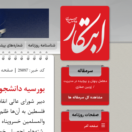
شناسنامه روزنامه
شماره‌های پیش
کد خبر: 28087 | صفحه ۱ | تاریخ: 25 ار 1403
سرمقاله
معضل پنهان و پیچیده در مدیریت
بورسیه دانشجوی
/ ژوبین صفاری
مشاهده کل سرمقاله ها
دبیر شورای عالی انق
فلسطین به آن‌ها ظلم 
صفحات روزنامه
والمسلمین خسروپناه 
☰
صفحه آخر
رشته‌های تحصیلی خود و