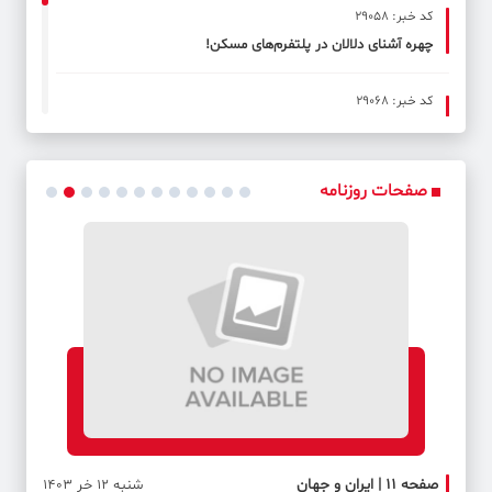
کد خبر: 29058
چهره آشنای دلالان در پلتفرم‌های مسکن!
کد خبر: 29068
جوانان عزیز دانشجو در آمریکا! شما اکنون در طرف درست تاریخ
ایستاده‌اید
صفحات روزنامه
کد خبر: 29069
پایان رویای ریاست جمهوری؟
صفحه ۱۱ | ایران و جهان
صفحه 
شنبه 12 خر 1403