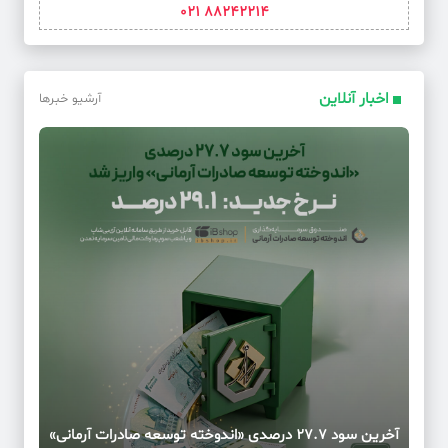
88242214 021
اخبار آنلاین
آرشیو خبرها
آخرین سود ۲۷.۷ درصدی «اندوخته توسعه صادرات آرمانی»