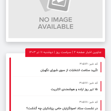
عناوین اخبار صفحه ۲ | سیاست روز | دوشنبه 11 تی‍ 1403
کد خبر: 30576
تأیید سلامت انتخابات از سوی شورای نگهبان
کد خبر: 30577
15 تیر روز اراده و هوشمندی اکثریت
کد خبر: 30578
در نشست ستاد اصولگرایان حامی پزشکیان چه گذشت؟