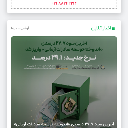
88242214 021
اخبار آنلاین
آرشیو خبرها
آخرین سود ۲۷.۷ درصدی «اندوخته توسعه صادرات آرمانی»