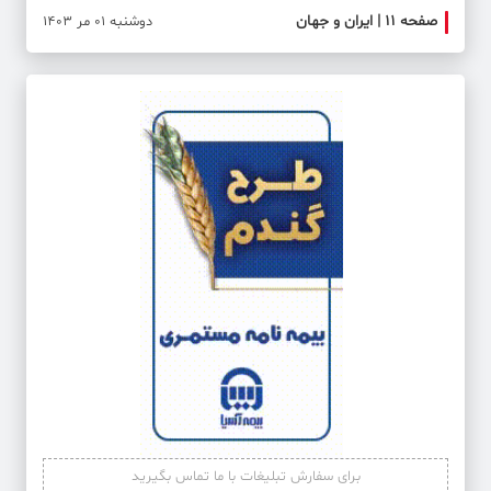
صفحه ۱۱ | ایران و جهان
صفحه 
دوشنبه 01 مر 1403
برای سفارش تبلیغات با ما تماس بگیرید